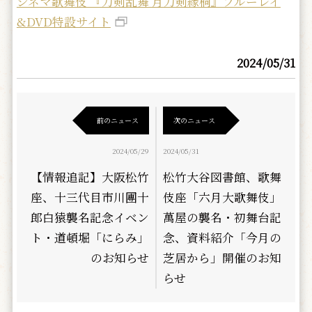
シネマ歌舞伎 『刀剣乱舞 月刀剣縁桐』ブルーレイ
&DVD特設サイト
2024/05/31
前のニュース
次のニュース
2024/05/29
2024/05/31
【情報追記】大阪松竹
松竹大谷図書館、歌舞
座、十三代目市川團十
伎座「六月大歌舞伎」
郎白猿襲名記念イベン
萬屋の襲名・初舞台記
ト・道頓堀「にらみ」
念、資料紹介「今月の
のお知らせ
芝居から」開催のお知
らせ