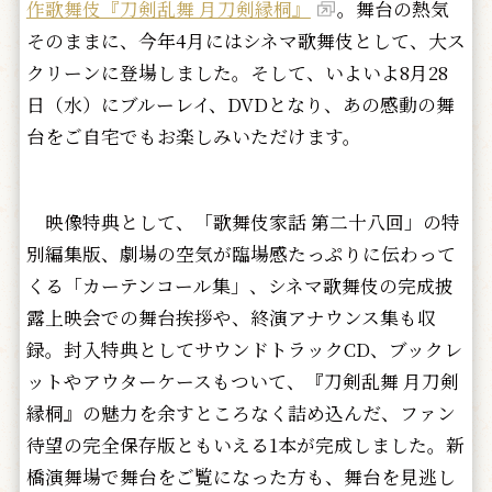
作歌舞伎『刀剣乱舞 月刀剣縁桐』
。舞台の熱気
そのままに、今年4月にはシネマ歌舞伎として、大ス
クリーンに登場しました。そして、いよいよ8月28
日（水）にブルーレイ、DVDとなり、あの感動の舞
台をご自宅でもお楽しみいただけます。
映像特典として、「歌舞伎家話 第二十八回」の特
別編集版、劇場の空気が臨場感たっぷりに伝わって
くる「カーテンコール集」、シネマ歌舞伎の完成披
露上映会での舞台挨拶や、終演アナウンス集も収
録。封入特典としてサウンドトラックCD、ブックレ
ットやアウターケースもついて、『刀剣乱舞 月刀剣
縁桐』の魅力を余すところなく詰め込んだ、ファン
待望の完全保存版ともいえる1本が完成しました。新
橋演舞場で舞台をご覧になった方も、舞台を見逃し