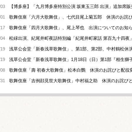
/03
【博多座】「九月博多座特別公演 坂東玉三郎 出演」追加席販
/01
歌舞伎座「六月大歌舞伎」、七代目尾上菊五郎 休演のお詫
/17
歌舞伎座「四月大歌舞伎」、尾上琴也 出演についてのお知
/04
松緑出演、紀尾井町夜話特別編「紀尾井町家話 第百九十四夜
/19
浅草公会堂「新春浅草歌舞伎」、第1部、第2部、中村鶴松休
/19
浅草公会堂「新春浅草歌舞伎」1月18日（日）第1部『相生
/08
歌舞伎座「壽 初春大歌舞伎」松本白鸚 休演のお詫びと配役
/31
歌舞伎座「吉例顔見世大歌舞伎」中村福之助 休演のお詫び