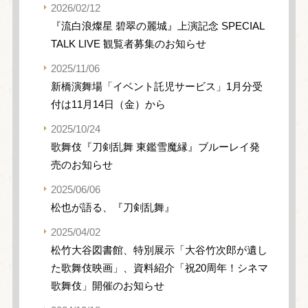
2026/02/12
『流白浪燦星 碧翠の麗城』上演記念 SPECIAL
TALK LIVE 観覧者募集のお知らせ
2025/11/06
新橋演舞場「イベント託児サービス」1月分受
付は11月14日（金）から
2025/10/24
歌舞伎『刀剣乱舞 東鑑雪魔縁』ブルーレイ発
売のお知らせ
2025/06/06
松也が語る、『刀剣乱舞』
2025/04/02
松竹大谷図書館、特別展示「大谷竹次郎が遺し
た歌舞伎映画」、資料紹介「祝20周年！シネマ
歌舞伎」開催のお知らせ