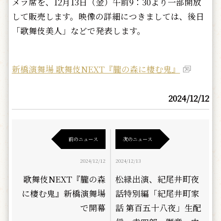
メラ席を、12月13日（金）午前9：30より一部開放
して販売します。映像の詳細につきましては、後日
「歌舞伎美人」などで発表します。
新橋演舞場 歌舞伎NEXT『朧の森に棲む鬼』
2024/12/12
前のニュース
次のニュース
2024/12/12
2024/12/13
歌舞伎NEXT『朧の森
松緑出演、紀尾井町夜
に棲む鬼』新橋演舞場
話特別編「紀尾井町家
で開幕
話 第百五十八夜」生配