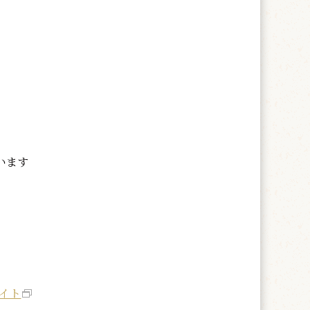
います
サイト