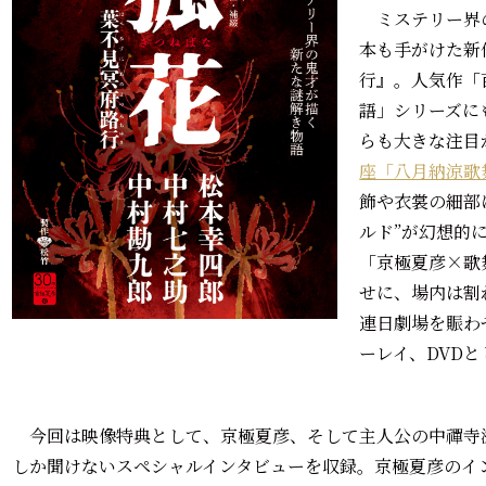
ミステリー界
本も手がけた新
行』。人気作「
語」シリーズに
らも大きな注目
座「八月納涼歌
飾や衣裳の細部
ルド”が幻想的
「京極夏彦×歌
せに、場内は割
連日劇場を賑わ
ーレイ、DVD
今回は映像特典として、京極夏彦、そして主人公の中禪寺
しか聞けないスペシャルインタビューを収録。京極夏彦の