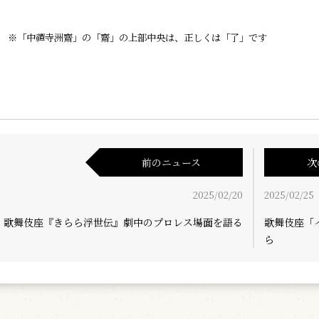
※「中禪寺洲齋」の「齋」の上部中央は、正しくは「了」です
前のニュース
次
2025/02/20
2025/02/25
、歌舞伎座『きらら浮世伝』劇中のプロレス場面を語る
歌舞伎座「
ら