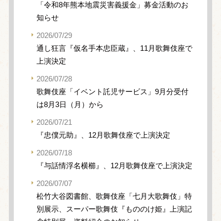
「令和8年熊本地震災害義援金」募金活動のお
知らせ
2026/07/29
通し狂言『仮名手本忠臣蔵』、11月歌舞伎座で
上演決定
2026/07/28
歌舞伎座「イベント託児サービス」9月分受付
は8月3日（月）から
2026/07/21
『忠僕元助』、12月歌舞伎座で上演決定
2026/07/18
『与話情浮名横櫛』、12月歌舞伎座で上演決定
2026/07/07
松竹大谷図書館、歌舞伎座「七月大歌舞伎」特
別展示、スーパー歌舞伎『もののけ姫』上演記