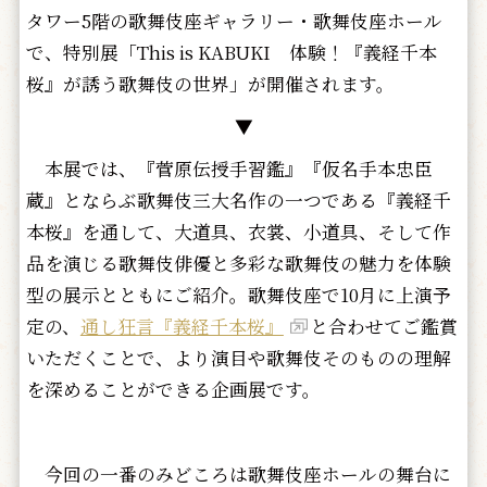
タワー5階の歌舞伎座ギャラリー・歌舞伎座ホール
で、特別展「This is KABUKI 体験！『義経千本
桜』が誘う歌舞伎の世界」が開催されます。
▼
本展では、『菅原伝授手習鑑』『仮名手本忠臣
蔵』とならぶ歌舞伎三大名作の一つである『義経千
本桜』を通して、大道具、衣裳、小道具、そして作
品を演じる歌舞伎俳優と多彩な歌舞伎の魅力を体験
型の展示とともにご紹介。歌舞伎座で10月に上演予
定の、
通し狂言『義経千本桜』
と合わせてご鑑賞
いただくことで、より演目や歌舞伎そのものの理解
を深めることができる企画展です。
今回の一番のみどころは歌舞伎座ホールの舞台に