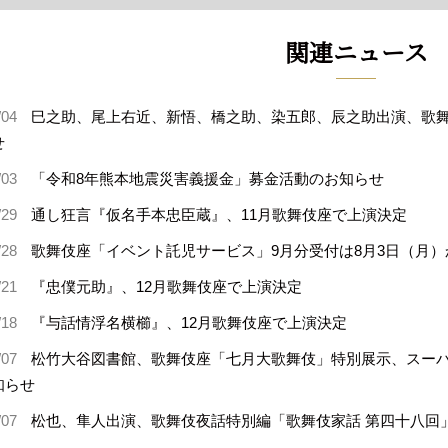
関連ニュース
/04
巳之助、尾上右近、新悟、橋之助、染五郎、辰之助出演、歌舞
せ
/03
「令和8年熊本地震災害義援金」募金活動のお知らせ
/29
通し狂言『仮名手本忠臣蔵』、11月歌舞伎座で上演決定
/28
歌舞伎座「イベント託児サービス」9月分受付は8月3日（月）
/21
『忠僕元助』、12月歌舞伎座で上演決定
/18
『与話情浮名横櫛』、12月歌舞伎座で上演決定
/07
松竹大谷図書館、歌舞伎座「七月大歌舞伎」特別展示、スー
知らせ
/07
松也、隼人出演、歌舞伎夜話特別編「歌舞伎家話 第四十八回