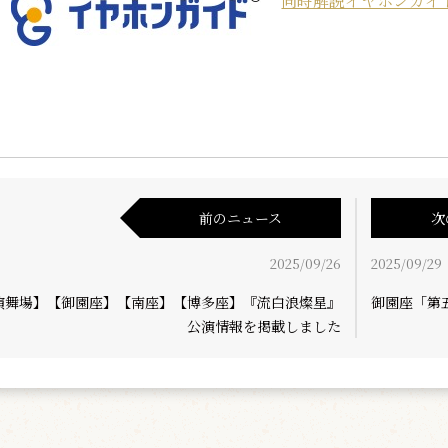
同時解説イヤホンガイ
前のニュース
次
2025/09/26
2025/09/29
演舞場】【御園座】【南座】【博多座】『流白浪燦星』
御園座「第
公演情報を掲載しました