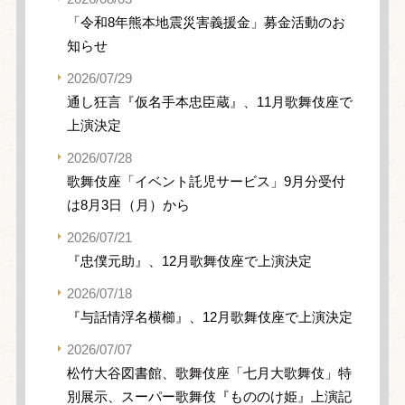
「令和8年熊本地震災害義援金」募金活動のお
知らせ
2026/07/29
通し狂言『仮名手本忠臣蔵』、11月歌舞伎座で
上演決定
2026/07/28
歌舞伎座「イベント託児サービス」9月分受付
は8月3日（月）から
2026/07/21
『忠僕元助』、12月歌舞伎座で上演決定
2026/07/18
『与話情浮名横櫛』、12月歌舞伎座で上演決定
2026/07/07
松竹大谷図書館、歌舞伎座「七月大歌舞伎」特
別展示、スーパー歌舞伎『もののけ姫』上演記