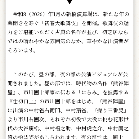
▼
令和8（2026）年1月の新橋演舞場は、新たな年の
幕開きを寿ぐ「初春大歌舞伎」を開催。歌舞伎の魅
力をご堪能いただく古典の名作が並び、初芝居なら
ではの晴れやかな雰囲気のなか、華やかな出演者が
そろいます。
このたび、昼の部、夜の部の公演ビジュアルが公
開されました。昼の部では、時代物の名作『熊谷陣
屋』、市川團十郎家に伝わる「にらみ」を披露する
『仕初口上』の市川團十郎をはじめ、『熊谷陣屋』
に出演の中村雀右衛門、中村扇雀、『操り三番叟』
より市川右團次、それぞれ初役で大役に挑む花形世
代の大谷廣松、中村福之助、中村虎之介、中村鷹之
資の扮装姿があしらわれます。夜の部では、團十