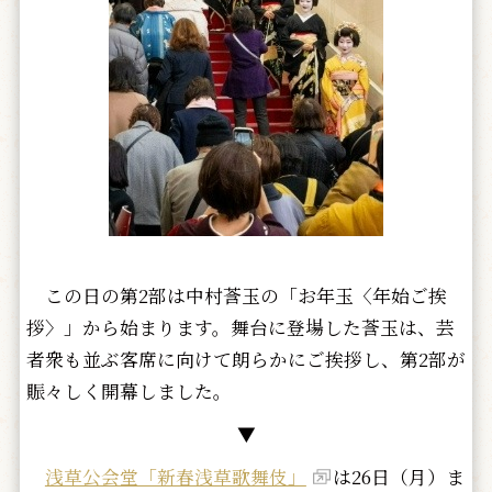
この日の第2部は中村莟玉の「お年玉〈年始ご挨
拶〉」から始まります。舞台に登場した莟玉は、芸
者衆も並ぶ客席に向けて朗らかにご挨拶し、第2部が
賑々しく開幕しました。
▼
浅草公会堂「新春浅草歌舞伎」
は26日（月）ま