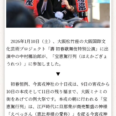
2026年1月10日（土）、大阪松竹座の大阪国際文
化芸術プロジェクト「壽 初春歌舞伎特別公演」に出
演中の中村鴈治郎が、「宝恵駕行列（ほえかごぎょ
うれつ）」に参加しました。
▼
初春恒例、今宮戎神社の十日戎は、9日の宵戎から
10日の本戎そして11日の残り福まで、大阪ミナミの
街をあげての例大祭です。本戎の朝に行われる「宝
恵駕行列」は、江戸時代に旦那衆が商売繁盛の神様
「えべっさん（恵比寿様の愛称）」を祀る今宮戎神