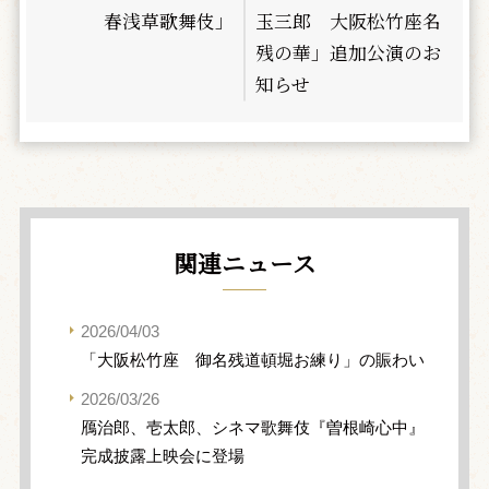
春浅草歌舞伎」
玉三郎 大阪松竹座名
残の華」追加公演のお
知らせ
関連ニュース
2026/04/03
「大阪松竹座 御名残道頓堀お練り」の賑わい
2026/03/26
鴈治郎、壱太郎、シネマ歌舞伎『曽根崎心中』
完成披露上映会に登場