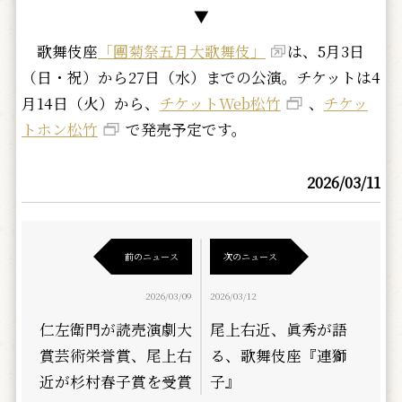
▼
歌舞伎座
「團菊祭五月大歌舞伎」
は、5月3日
（日・祝）から27日（水）までの公演。チケットは4
月14日（火）から、
チケットWeb松竹
、
チケッ
トホン松竹
で発売予定です。
2026/03/11
前のニュース
次のニュース
2026/03/09
2026/03/12
仁左衛門が読売演劇大
尾上右近、眞秀が語
賞芸術栄誉賞、尾上右
る、歌舞伎座『連獅
近が杉村春子賞を受賞
子』