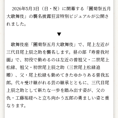
2026年5月3日（日・祝）に開幕する「團菊祭五月
大歌舞伎」の襲名披露狂言特別ビジュアルが公開さ
れました。
▼
歌舞伎座「團菊祭五月大歌舞伎」で、尾上左近が
三代目尾上辰之助を襲名します。昼の部『寿曽我対
面』で、初役で勤めるのは左近の曽祖父・二世尾上
松緑、祖父・初世尾上辰之助（三世尾上松緑追
贈）、父・尾上松緑も勤めてきたゆかりある曽我五
郎。代々受け継がれる芸の継承とともに、三代目尾
上辰之助として新たな一歩を踏み出す姿が、父の
仇・工藤祐経へと立ち向かう五郎の勇ましい姿と重
なります。