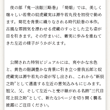
夜の部『鬼一法眼三略巻』「菊畑」では、美しく
瑞々しい若衆の奴虎蔵実は源牛若丸役を初役で勤め
ます。菊花を背景に織りなされる時代絵巻の本作。
古風な雰囲気を漂わせる虎蔵のすっとした立ち姿が
目を引きます。その佇まいに、着実に歩みを重ねて
きた左近の様子がうかがえます。
公開された特別ビジュアルには、爽やかな水色
と、黄色の階調豊かな背景に引き立つ曽我五郎と奴
虎蔵実は源牛若丸の姿が写し出され、これから“新辰
之助”として邁進する左近の意気込みもにじみます。
祖父、父、そして左近へと受け継がれる名跡“三代目
尾上辰之助”として、新たな1ページを切り開く襲名
披露にご注目ください。