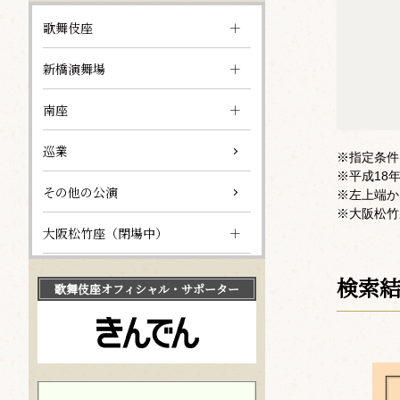
歌舞伎座
新橋演舞場
南座
巡業
※指定条件
※平成18
その他の公演
※左上端か
※大阪松竹
大阪松竹座（閉場中）
検索
歌舞伎座
オフィシャル・サポーター