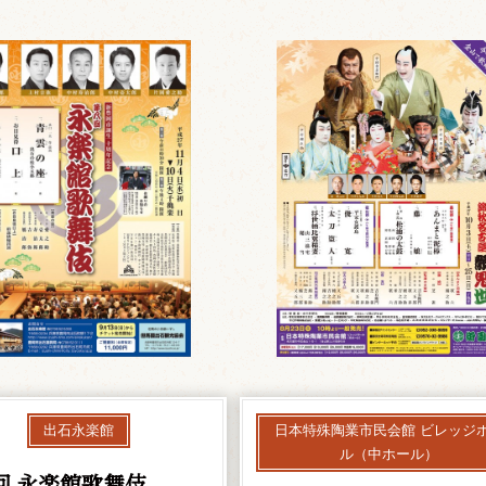
出石永楽館
日本特殊陶業市民会館 ビレッジ
ル（中ホール）
回 永楽館歌舞伎