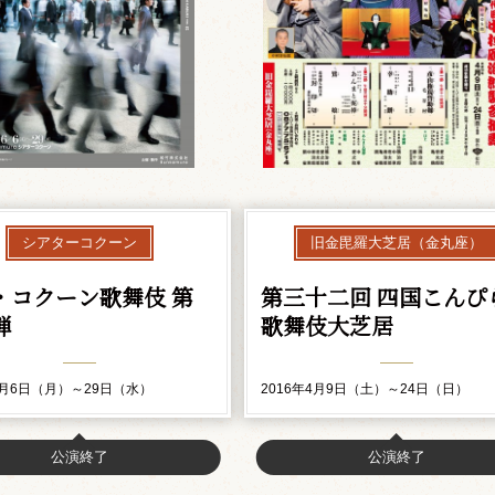
シアターコクーン
旧金毘羅大芝居（金丸座）
・コクーン歌舞伎 第
第三十二回 四国こんぴ
弾
歌舞伎大芝居
6月6日（月）～29日（水）
2016年4月9日（土）～24日（日）
公演終了
公演終了