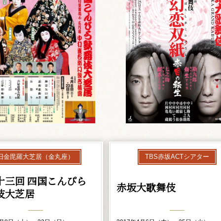
旧金毘羅大芝居（金丸座）
TBS赤坂ACTシアター
十三回 四国こんぴら
赤坂大歌舞伎
伎大芝居