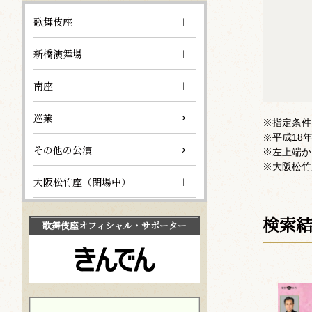
歌舞伎座
新橋演舞場
南座
巡業
※指定条件
※平成18
その他の公演
※左上端か
※大阪松竹
大阪松竹座（閉場中）
検索
歌舞伎座
オフィシャル・サポーター