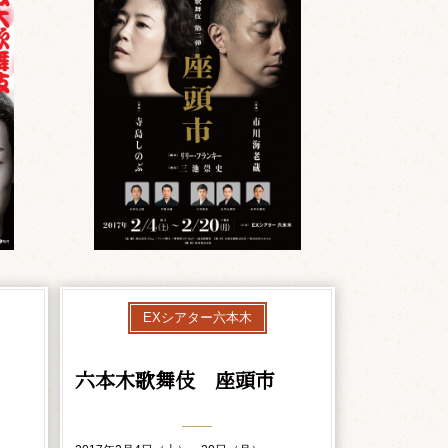
EXシアター六本木
六本木歌舞伎 座頭市