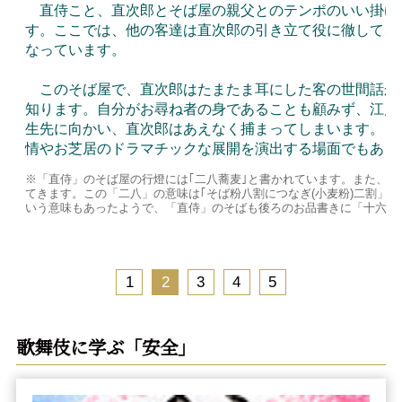
直侍こと、直次郎とそば屋の親父とのテンポのいい掛け
す。ここでは、他の客達は直次郎の引き立て役に徹して、
なっています。
このそば屋で、直次郎はたまたま耳にした客の世間話か
知ります。自分がお尋ね者の身であることも顧みず、江戸
生先に向かい、直次郎はあえなく捕まってしまいます。こ
情やお芝居のドラマチックな展開を演出する場面でもあり
※「直侍」のそば屋の行燈には｢二八蕎麦｣と書かれています。また、
てきます。この「二八」の意味は｢そば粉八割につなぎ(小麦粉)二割」
いう意味もあったようで、「直侍」のそばも後ろのお品書きに「十六文
1
2
3
4
5
歌舞伎に学ぶ「安全」