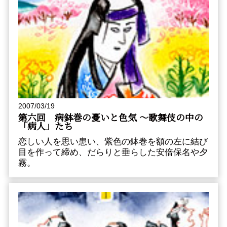
2007/03/19
第六回 病鉢巻の憂いと色気 ～歌舞伎の中の
「病人」たち
恋しい人を思い患い、紫色の鉢巻を額の左に結び
目を作って締め、だらりと垂らした安倍保名や夕
霧。