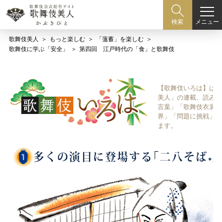
メニュー
検索
歌舞伎美人
もっと楽しむ
「薀蓄」を楽しむ
歌舞伎に学ぶ「安全」
第四回 江戸時代の「食」と歌舞伎
【歌舞伎いろは】は歌
美人」の連載、読み物
言葉」「歌舞伎衣裳、
界」「問題に挑戦」な
ます。