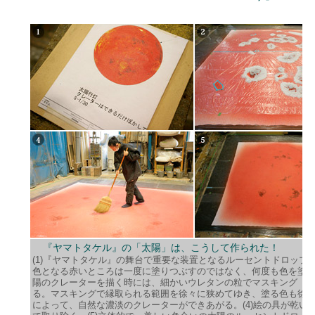
『ヤマトタケル』の「太陽」は、こうして作られた！
(1)『ヤマトタケル』の舞台で重要な装置となるルーセントドロップの「
色となる赤いところは一度に塗りつぶすのではなく、何度も色を塗
陽のクレーターを描く時には、細かいウレタンの粒でマスキング（※
る。マスキングで縁取られる範囲を徐々に狭めてゆき、塗る色も徐
によって、自然な濃淡のクレーターができあがる。(4)絵の具が乾い