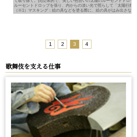
て取り除く。(5)立体的で、美しい色合いの太陽のルーセントドロップ
ルーセントドロップを張り、内からの淡い光で照らして「太陽行灯
（※1）マスキング：絵の具などを塗る際に、絵の具がはみ出さない
1
2
3
4
歌舞伎を支える仕事