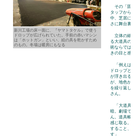
その「固め
タッフから、
中、芝居に合
さに舞台裏を
新川工場の床一面に、『ヤマトタケル』で使う
ドロップが広げられていた。手前の赤いマシン
立体の細や
は「ホットガン」といい、絵の具を乾かすため
る大道具の一
のもの。冬場は暖房にもなる
術ならではの
きの目と感覚
「例えば『
ドロップとは
が浮き出る特
が、地色から
を繰り返して
さん。
「大道具の
暗。劇場で観
ん。道具帳を
感じ取る。な
すること、色
す」