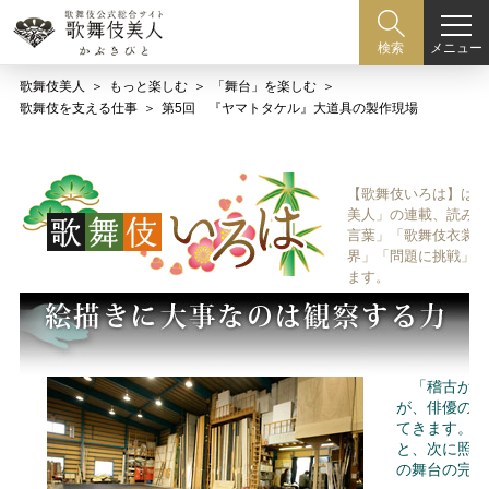
メニュー
検索
歌舞伎美人
もっと楽しむ
「舞台」を楽しむ
歌舞伎を支える仕事
第5回 『ヤマトタケル』大道具の製作現場
【歌舞伎いろは】は歌
美人」の連載、読み物
言葉」「歌舞伎衣裳、
界」「問題に挑戦」な
ます。
「稽古がは
が、俳優の動
てきます。そ
と、次に照明
の舞台の完成