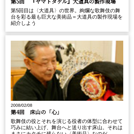
第5回 『ヤマトタケル』大道具の製作現場
第5回目は〈大道具〉の世界。絢爛な歌舞伎の舞
台を彩る最も巨大な美術品＝大道具の製作現場を
紹介しよう
2008/02/08
第4回 床山の「心」
歌舞伎の役とそれを演じる役者の体型に合わせて
巧みに結い上げ、舞台へと送り出す床山。それは
まさにカタチに残らない〈美術品〉なのだ。