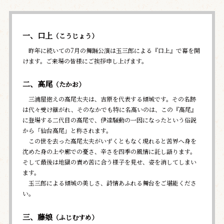
一、口上
（こうじょう）
昨年に続いての7月の舞踊公演は玉三郎による『口上』で幕を開
けます。ご来場の皆様にご挨拶申し上げます。
二、高尾
（たかお）
三浦屋抱えの高尾太夫は、吉原を代表する傾城です。その名跡
は代々受け継がれ、そのなかでも特に名高いのは、この『高尾』
に登場する二代目の高尾で、伊達騒動の一因になったという俗説
から「仙台高尾」と称されます。
この世を去った高尾太夫がいずくともなく現れると苦界へ身を
沈めた身の上や廓での憂さ、辛さを四季の風情に託し語ります。
そして最後は地獄の責め苦に合う様子を見せ、姿を消してしまい
ます。
玉三郎による傾城の美しさ、詩情あふれる舞台をご堪能くださ
い。
三、藤娘
（ふじむすめ）