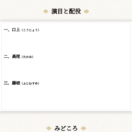
演目と配役
一、口上
（こうじょう）
二、高尾
（たかお）
三、藤娘
（ふじむすめ）
みどころ