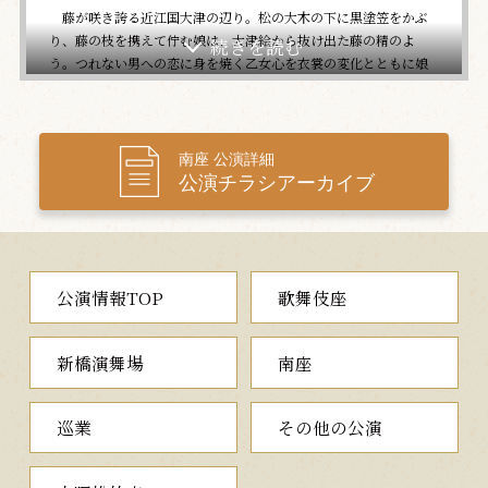
藤が咲き誇る近江国大津の辺り。松の大木の下に黒塗笠をかぶ
り、藤の枝を携えて佇む娘は、大津絵から抜け出た藤の精のよ
う。つれない男への恋に身を焼く乙女心を衣裳の変化とともに娘
の可愛らしさや艶やかさでみせていきます。やがて日も暮れ、い
つしかその姿を消すのでした。
各地で絶賛を得た玉三郎の華やかで可憐な世界をお楽しみくだ
さい。
南座 公演詳細
公演チラシアーカイブ
公演情報TOP
歌舞伎座
新橋演舞場
南座
巡業
その他の公演