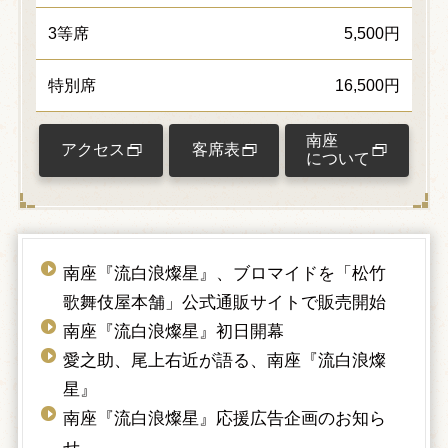
3等席
5,500円
特別席
16,500円
南座
アクセス
客席表
について
南座『流白浪燦星』、ブロマイドを「松竹
歌舞伎屋本舗」公式通販サイトで販売開始
南座『流白浪燦星』初日開幕
愛之助、尾上右近が語る、南座『流白浪燦
星』
南座『流白浪燦星』応援広告企画のお知ら
せ