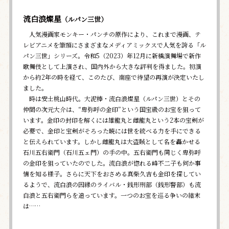
流白浪燦星
（ルパン三世）
人気漫画家モンキー・パンチの原作により、これまで漫画、テ
レビアニメを筆頭にさまざまなメディアミックスで人気を誇る「ル
パン三世」シリーズ。令和5（2023）年12月に新橋演舞場で新作
歌舞伎として上演され、国内外から大きな評判を得ました。初演
から約2年の時を経て、このたび、南座で待望の再演が決定いたし
ました。
時は安土桃山時代。大泥棒・流白浪燦星（ルパン三世）とその
仲間の次元大介は、“卑弥呼の金印”という国宝級のお宝を狙って
います。金印の封印を解くには雄龍丸と雌龍丸という2本の宝剣が
必要で、金印と宝剣がそろった暁には世を統べる力を手にできる
と伝えられています。しかし雌龍丸は大盗賊として名を轟かせる
石川五右衛門（石川五ェ門）の手の中。五右衛門も同じく卑弥呼
の金印を狙っていたのでした。流白浪が惚れる峰不二子も何か事
情を知る様子。さらに天下をおさめる真柴久吉も金印を探してい
るようで、流白浪の因縁のライバル・銭形刑部（銭形警部）も流
白浪と五右衛門らを追っています。一つのお宝を巡る争いの結末
は……