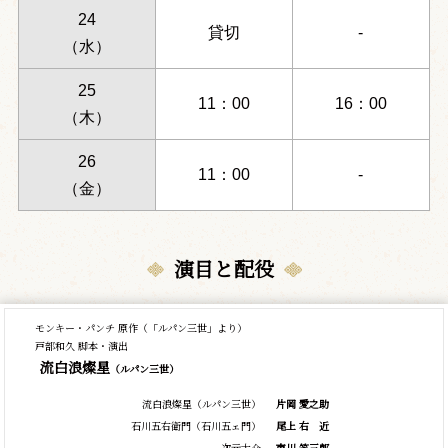
24
貸切
-
（水）
25
11：00
16：00
（木）
26
11：00
-
（金）
演目と配役
モンキー・パンチ 原作（「ルパン三世」より）
戸部和久 脚本・演出
流白浪燦星
（ルパン三世）
流白浪燦星（ルパン三世）
片岡 愛之助
石川五右衛門（石川五ェ門）
尾上
右
近
次元大介
市川 笑三郎