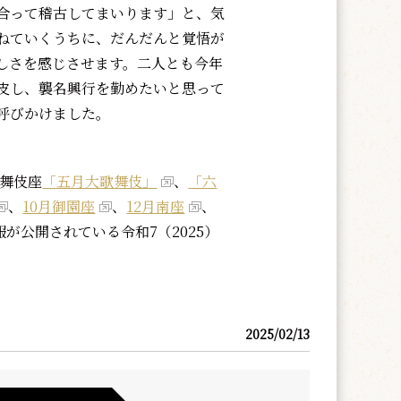
合って稽古してまいります」と、気
ねていくうちに、だんだんと覚悟が
しさを感じさせます。二人とも今年
皮し、襲名興行を勤めたいと思って
呼びかけました。
舞伎座
「五月大歌舞伎」
、
「六
、
10月御園座
、
12月南座
、
が公開されている令和7（2025）
2025/02/13