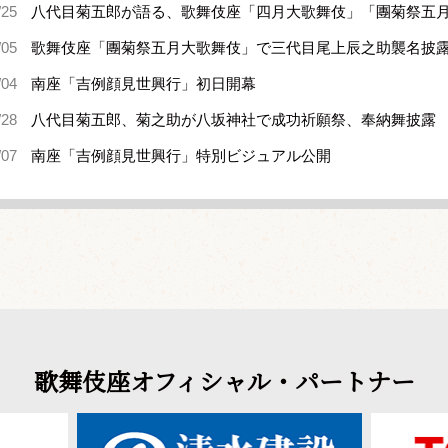
/25
八代目菊五郎が語る、歌舞伎座「四月大歌舞伎」「團菊祭五
/05
歌舞伎座「團菊祭五月大歌舞伎」で三代目尾上辰之助襲名披
/04
南座「吉例顔見世興行」初日開幕
/28
八代目菊五郎、菊之助が八坂神社で成功祈願祭、奉納舞披露
/07
南座「吉例顔見世興行」特別ビジュアル公開
歌舞伎座オフィシャル・パートナー