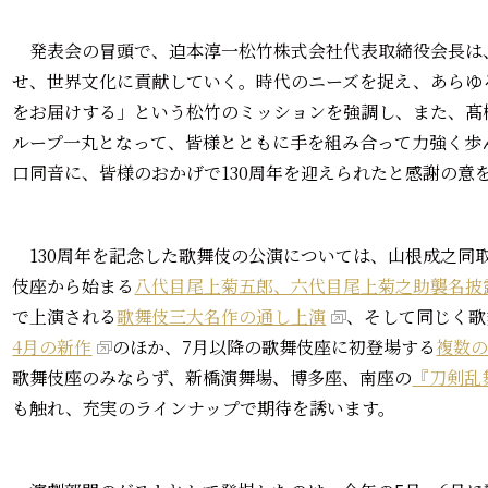
発表会の冒頭で、迫本淳一松竹株式会社代表取締役会長は
せ、世界文化に貢献していく。時代のニーズを捉え、あらゆ
をお届けする」という松竹のミッションを強調し、また、髙
ループ一丸となって、皆様とともに手を組み合って力強く歩
口同音に、皆様のおかげで130周年を迎えられたと感謝の意
130周年を記念した歌舞伎の公演については、山根成之同取
伎座から始まる
八代目尾上菊五郎、六代目尾上菊之助襲名披
で上演される
歌舞伎三大名作の通し上演
、そして同じく歌
4月の新作
のほか、7月以降の歌舞伎座に初登場する
複数
歌舞伎座のみならず、新橋演舞場、博多座、南座の
『刀剣乱
も触れ、充実のラインナップで期待を誘います。