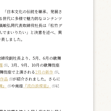
、「日本文化の伝統を継承、発展さ
る世代に多様で魅力的なコンテンツ
𣘺敏弘同代表取締役社長は「松竹グ
んでまいりたい」と決意を述べ、異
を表しました。
締役副社長より、5月、6月の歌舞
露
、3月、9月、10月の歌舞伎座
舞伎座で上演される
2月の新作
、
の作品
が紹介されました。さらに
舞』
や南座
『流白浪燦星』
に