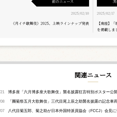
前のニュース
次
2025/02/10
2025/02/17
《月イチ歌舞伎》2025、上映ラインナップ発表
【南座】「
を掲載しま
関連ニュース
/21
博多座「六月博多座大歌舞伎」襲名披露狂言特別ポスター公
/08
「團菊祭五月大歌舞伎」三代目尾上辰之助襲名披露の記念車
/07
八代目菊五郎、菊之助が日本外国特派員協会（FCCJ）会見に