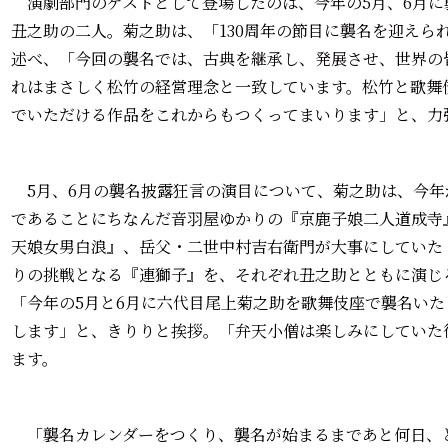
演劇部門のゲストとして登場したのは、今年の5月、6月に
丑之助の二人。菊之助は、「130周年の節目に襲名を迎えら
述べ、「今回の襲名では、古典を継承し、発展させ、世界の
れはまさしく松竹の経営理念と一致しています。松竹と歌舞
でいただける作品をこれからもつくってまいります」と、力
5月、6月の襲名披露狂言の演目について、菊之助は、今年
であることにちなんだ音羽屋ゆかりの『京鹿子娘二人道成寺
天娘女男白浪』、岳父・二世中村吉右衛門が大事にしていた
りの挑戦となる『連獅子』を、それぞれ丑之助とともに演じ
「今年の5月と6月に六代目尾上菊之助を歌舞伎座で襲名い
します」と、きりりと挨拶。「弁天小僧は楽しみにしていた
ます。
「襲名カレンダーをつくり、襲名が始まるまであと何日、と