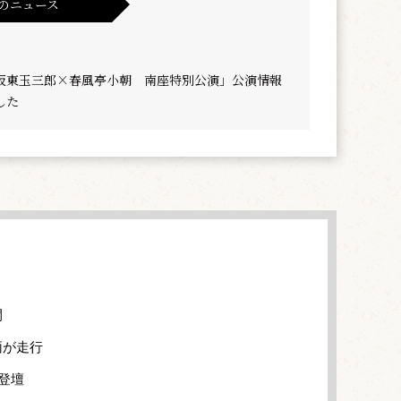
のニュース
坂東玉三郎×春風亭小朝 南座特別公演」公演情報
した
開
両が走行
登壇