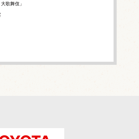
月大歌舞伎」
露