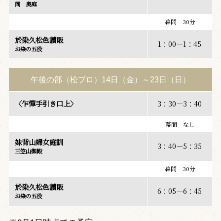
同 奥庭
幕間 30分
於染久松色讀販
1：00－1：45
お染の五役
午後の部（松プロ）14日（金）～23日（日）
〈乍憚手引き口上〉
3：30－3：40
幕間 なし
妹背山婦女庭訓
3：40－5：35
三笠山御殿
幕間 30分
於染久松色讀販
6：05－6：45
お染の五役