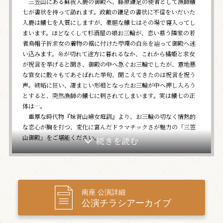
三笠山にある蘇我入鹿の御殿へ、藤原鎌足の使者として漁師鱶
七が書状を持って訪れます。政敵の鎌足の書状に不信をいだいた
入鹿は鱶七を人質にしますが、豪胆な鱶七はその場で寝入ってし
まいます。ほどなくして杉酒屋の娘お三輪が、恋い慕う隣家の若
者烏帽子折求女の着物の裾に付けた苧環の白糸を辿って御殿へ迷
い込みます。糸が切れて途方に暮れるなか、これから橘姫と求女
が祝言を挙げると聞き、御殿の中へ急ぐお三輪でしたが、意地悪
な官女に散々もてあそばれた挙句、聞こえてきたのは祝言を祝う
声。嫉妬に狂い、凄まじい形相となったお三輪が中へ押し入ろう
とすると、突然漁師の鱶七に刺されてしまいます。実は鱶七の正
体は…。
重厚な時代物『妹背山婦女庭訓』より、お三輪の切なく情熱的
な恋心が胸を打つ、変化に富んだドラマチックさが魅力の「三笠
山御殿」をご堪能ください。
二、於染久松色讀販
（おそめひさまつうきなのよみうり）
油屋の娘お染は、丁稚の久松と駆け落ちをします。待ち合わせ
場所に現れた久松。お染も駕籠で久松の元へ向かいますが、実は
南座 公演詳細
駕籠屋はお染を連れ去ろうとする魂胆。ひと悶着ののち、お染は
公演チラシアーカイブ
なんとか抜け出します。
続いて、許嫁の久松を奪われ正気を失った様子で現れたお光