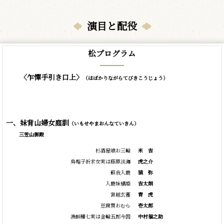
演目と配役
松プログラム
〈乍憚手引き口上〉
（はばかりながらてびきこうじょう）
一、妹背山婦女庭訓
（いもせやまおんなていきん）
三笠山御殿
杉酒屋娘お三輪
米
吉
烏帽子折求女実は藤原淡海
虎之介
蘇我入鹿
猿
弥
入鹿妹橘姫
吉太朗
宮越玄蕃
青
虎
豆腐買おむら
壱太郎
漁師鱶七実は金輪五郎今国
中村福之助