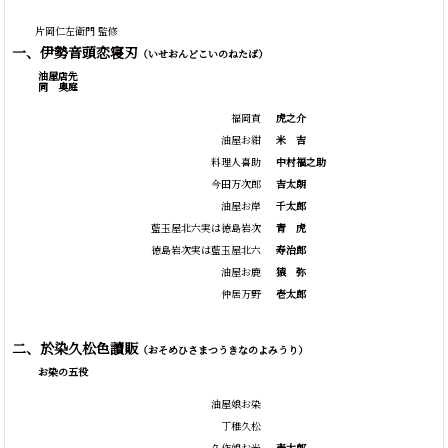
片岡仁左衛門 監修
一、伊勢音頭恋寝刃
（いせおんどこいのねたば）
油屋店先
同 奥庭
福岡貢
虎之介
油屋お紺
米
吉
料理人喜助
中村福之助
今田万次郎
吉太朗
油屋お岸
千太郎
藍玉屋北六実は徳島岩次
青
虎
徳島岩次実は藍玉屋北六
寿治郎
油屋お鹿
猿
弥
仲居万野
壱太郎
二、於染久松色讀販
（おそめひさまつうきなのよみうり）
お染の五役
油屋娘お染
丁稚久松
久作娘お光
壱太郎