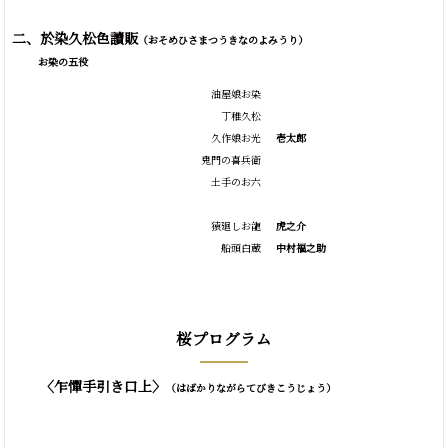
二、於染久松色讀販
（おそめひさまつうきなのよみうり）
お染の五役
油屋娘お染
丁稚久松
久作娘お光
壱太郎
鬼門の喜兵衛
土手のお六
猿廻しお龍
虎之介
船頭白蔵
中村福之助
桜プログラム
〈乍憚手引き口上〉
（はばかりながらてびきこうじょう）