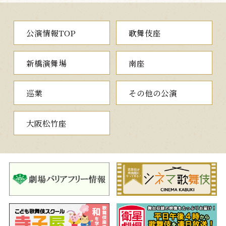
に、船頭と女猿廻しが声をかけますが、虚ろなお光は男の方を久
松と見間違う始末。彼らの心配もよそにお光は正体もなく駆け去
っていきます。
公演情報TOP
歌舞伎座
折からそこへ、鬼門の喜兵衛が現れ、お染と久松の行く手を阻
みます。しかし、土手のお六が、故主への御恩のためお染と久松
を手助けし、ようやく二人は手を取り合うことができたのでし
新橋演舞場
南座
た。
舞踊仕立ての『於染久松色読販』を、5役早替りでお楽しみいた
だきます。松プログラム、桜プログラムでの演出の違いもお楽し
巡業
その他の公演
みください。
大阪松竹座
桜プログラム
〈乍憚手引き口上〉
（はばかりながらてびきこうじ
ょう）
一、伊勢音頭恋寝刃
（いせおんどこいのねたば）
伊勢神宮の神職である御師の福岡貢は、かつての主筋にあたる
今田万次郎のために、お家の重宝である名刀「青江下坂」を取り