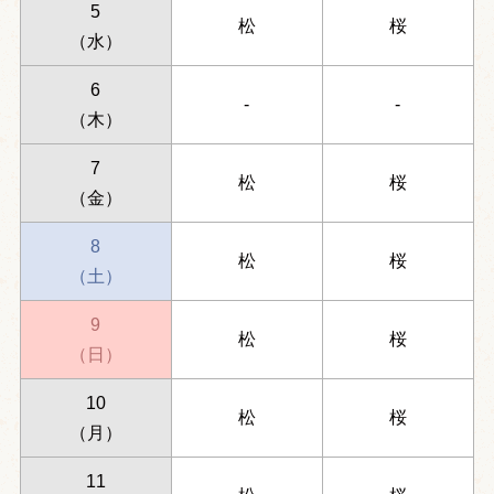
5
松
桜
（水）
6
-
-
（木）
7
松
桜
（金）
8
松
桜
（土）
9
松
桜
（日）
10
松
桜
（月）
11