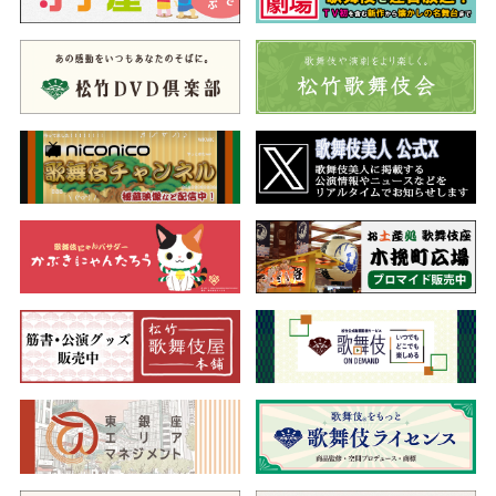
返します。貢はやっとの思いで手に入れた刀を万次郎に返すた
め、賑わう古市の遊女屋油屋を訪れますが、万次郎と行き違いと
なり、家来筋で料理人の喜助に刀を預けます。一方、貢と恋仲の
油屋遊女お紺は、貢のために折紙（鑑定書）を手に入れようと、
敵方を油断させるためわざと貢に偽りの愛想尽かしをします。さ
らに意地悪な仲居の万野にまで罵倒された貢は、怒りあまり次々
と人を斬ってしまいます。しかし実は貢が手にしていた刀は…。
今から230年ほど前、伊勢の古市にあった遊郭・油屋で実際に起
きた事件を題材に、近松徳三がわずか3日で書き上げたといわれて
いる、世話物狂言の名作をご覧ください。
二、於染久松色讀販
（おそめひさまつうきなのよみうり）
油屋の娘お染は、丁稚の久松と駆け落ちをします。待ち合わせ
場所に現れた久松。お染も駕籠で久松の元へ向かいますが、実は
駕籠屋はお染を連れ去ろうとする魂胆。ひと悶着ののち、お染は
なんとか抜け出します。
続いて、許嫁の久松を奪われた正気を失った様子で現れたお光
に、猿廻し夫婦が声をかけますが、虚ろなお光は男の方を久松と
見間違う始末。彼らの心配もよそにお光は正体もなく駆け去って
いきます。
すると、突然雨が降り出します。雲の上では雷が、下界の賑わ