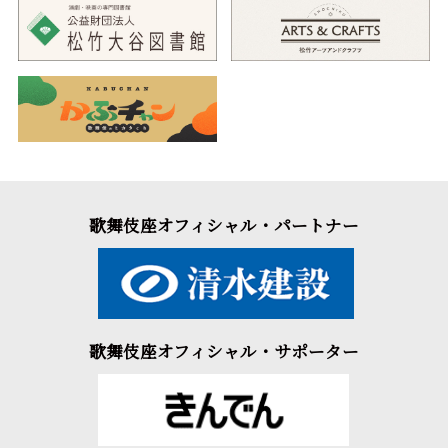
いを真似て踊っているうち、足を踏み外して雲から落ちてしまい
ます。土手のお六が、故主への御恩のためお染と久松を手助け
し、ようやく二人は手を取り合うことができたのでした。
舞踊仕立ての『於染久松色読販』を、5役早替りでお楽しみいた
だきます。松プログラム、桜プログラムでの演出の違いもお楽し
みください。
歌舞伎座オフィシャル・パートナー
歌舞伎座オフィシャル・サポーター