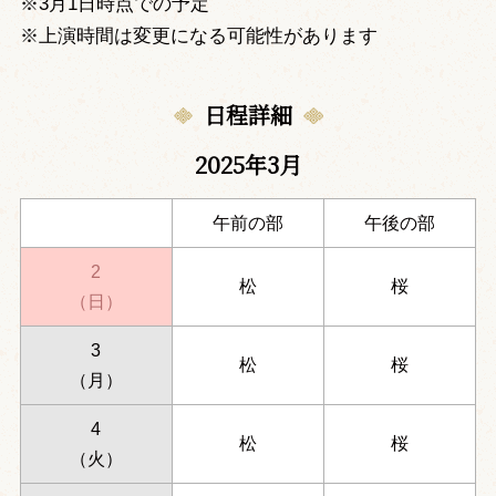
※3月1日時点での予定
※上演時間は変更になる可能性があります
日程詳細
2025年3月
午前の部
午後の部
2
松
桜
（日）
3
松
桜
（月）
4
松
桜
（火）