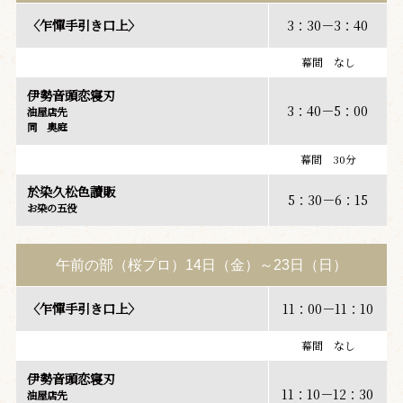
〈乍憚手引き口上〉
3：30－3：40
幕間 なし
伊勢音頭恋寝刃
3：40－5：00
油屋店先
同 奥庭
幕間 30分
於染久松色讀販
5：30－6：15
お染の五役
午前の部（桜プロ）14日（金）～23日（日）
〈乍憚手引き口上〉
11：00－11：10
幕間 なし
伊勢音頭恋寝刃
11：10－12：30
油屋店先