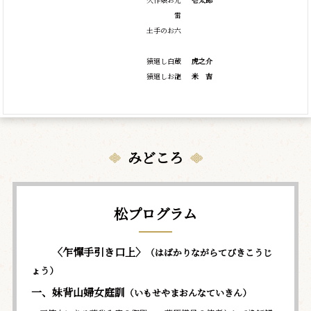
雷
土手のお六
猿廻し白蔵
虎之介
猿廻しお龍
米
吉
みどころ
松プログラム
〈乍憚手引き口上〉
（はばかりながらてびきこうじ
ょう）
一、妹背山婦女庭訓
（いもせやまおんなていきん）