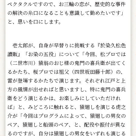
ペクタクルですので、お三輪の恋が、歴史的な事件
の解決の糸口になることも意識して勤めたいです」
と、思いを口にします。
壱太郎が、自身が早替りに挑戦する『於染久松色
讀販』「お染の五役」について「今回、松プロでは
（二世市川）猿翁のおじ様の鬼門の喜兵衛が出てく
るかたち、桜プロでは祖父（四世坂田藤十郎）の、
雷が登場するかたちで演じます。それぞれ江戸と上
方の風情が出せればと思いますし、特に鬼門の喜兵
衛をどう演じるかは、お楽しみにしていただけれ
ば」と、みどころに触れると、猿廻しを演じる虎之
介が「今回はプログラムによって、猿廻しの男女の
ペア、猿廻しと船頭のペア、と、配役や振付が異な
るのですが、自分は猿廻しの男女をいずれも演じる