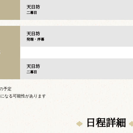
天日坊
二幕目
天日坊
発端・序幕
部
天日坊
二幕目
での予定
更になる可能性があります
日程詳細