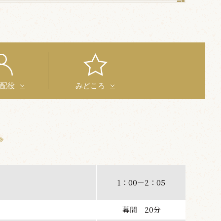
と配役
みどころ
1：00－2：05
幕間 20分