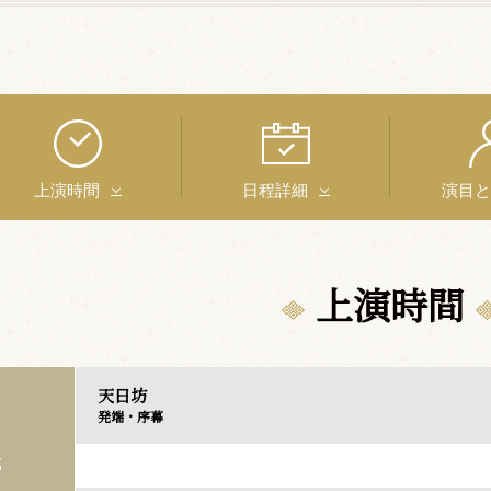
上演時間
日程詳細
演目
上演時間
天日坊
発端・序幕
部