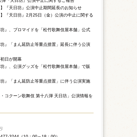
八弾『天日坊』公演中止に関するご報告
要】『天日坊』公演中止期間延長のお知らせ
】『天日坊』2月25日（金）公演の中止に関する
日坊』、ブロマイドを「松竹歌舞伎屋本舗」公式
日坊』「まん延防止等重点措置」延長に伴う公演
の初日が開幕
日坊』、公演グッズを「松竹歌舞伎屋本舗」で販
日坊』「まん延防止等重点措置」に伴う公演実施
・コクーン歌舞伎 第十八弾 天日坊」公演情報を
77-3244（10：00～18：00）