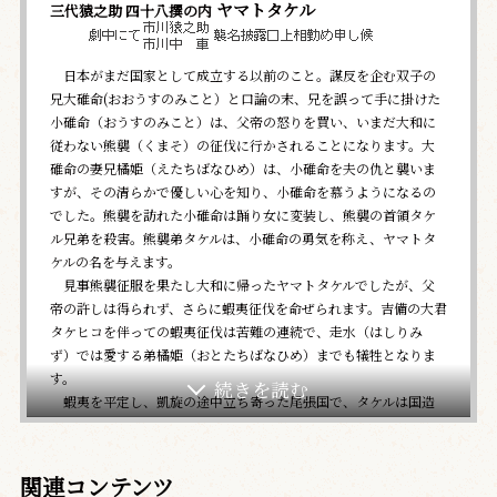
ヤマトタケル
三代猿之助 四十八撰の内
日本がまだ国家として成立する以前のこと。謀反を企む双子の
兄大碓命(おおうすのみこと）と口論の末、兄を誤って手に掛けた
小碓命（おうすのみこと）は、父帝の怒りを買い、いまだ大和に
従わない熊襲（くまそ）の征伐に行かされることになります。大
碓命の妻兄橘姫（えたちばなひめ）は、小碓命を夫の仇と襲いま
すが、その清らかで優しい心を知り、小碓命を慕うようになるの
でした。熊襲を訪れた小碓命は踊り女に変装し、熊襲の首領タケ
ル兄弟を殺害。熊襲弟タケルは、小碓命の勇気を称え、ヤマトタ
ケルの名を与えます。
見事熊襲征服を果たし大和に帰ったヤマトタケルでしたが、父
帝の許しは得られず、さらに蝦夷征伐を命ぜられます。吉備の大君
タケヒコを伴っての蝦夷征伐は苦難の連続で、走水（はしりみ
ず）では愛する弟橘姫（おとたちばなひめ）までも犠牲となりま
す。
蝦夷を平定し、凱旋の途中立ち寄った尾張国で、タケルは国造
の娘みやず姫に出会い、傷心を慰められますが、それも束の間、
大和への帰途伊吹山の山神を退治することを命じられます。伊吹
山の神を見くびったタケルは、みやず姫の元に宝剣草薙剣を置い
関連コンテンツ
たまま伊吹山に向かいます。苦戦ながらも伊吹山の神を倒したタ