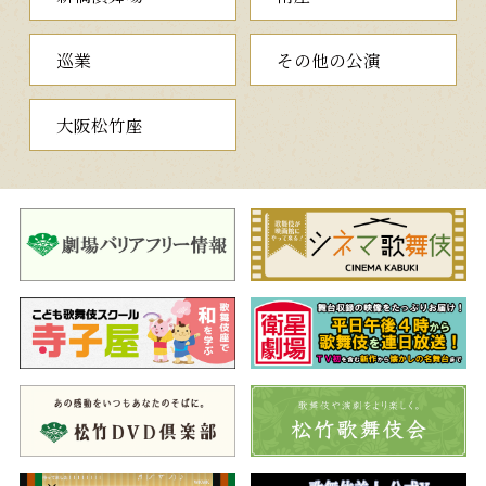
論者の言葉を聞き、恭順を翻意。高橋伊勢守の諫言も聞き入れま
せん。しかし、薩長と戦えば、いたずらに江戸の町を火に包み、
巡業
その他の公演
罪のない人々の血を流すことになるという、幕臣山岡鉄太郎の必
死の説得に、慶喜は江戸を官軍に明け渡すことを改めて決意しま
す。そして江戸との別れを惜しみつつ、水戸へと旅立っていくの
大阪松竹座
でした。
真山青果の代表作のひとつ『江戸城総攻』の第三部で、青果作
品ならではの火花を散らす重厚なせりふ劇に、中車が山岡鉄太郎
で挑みます。
二、
口上
（こうじょう）
この度新たに誕生いたします四代目猿之助、九代目中車、五代
目團子が、そのお披露目のご挨拶を申し上げます。
三、
黒塚
猿翁十種の内
（くろづか）
芒（すすき）の生い茂る奥州安達原。諸国を行脚する阿闍梨祐
慶（あじゃりゆうけい）ら一行は、岩手という老女に一夜の宿を
求めます。生きる望みを失っていた岩手ですが、祐慶の言葉に救