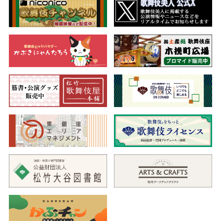
われ、一行に閨（ねや）の内を見てはならないと固く禁じて、山
へ薪を取りに行きます。しかし、祐慶の供をする強力が閨を覗き
見て、岩手が実は安達原の鬼女であることが知れます。裏切られ
たことを知った岩手は、鬼女の本性を顕し…。
昭和十四年に二代目猿之助（初代猿翁）が初演し、後に猿翁十
種のひとつとなった人気の高い舞踊劇。猿之助が初役で勤める老
女岩手実は安達原鬼女にご期待ください。
四、楼門五三桐
（さんもんごさんのきり）
南禅寺の山門の上で煙管をくゆらせ、桜が咲き誇る景色を悠然
と楽しんでいるのは、天下の大盗賊石川五右衛門。そこへ飛来し
た白鷹が咥えた血染めの遺書により、自らが真柴久吉に討たれた
大明国の宋蘇卿（そうそけい）の遺児であることを知ります。父
の仇久吉を討つと決心したその時、ひとりの巡礼が山門の下から
現れます。その巡礼こそ真柴久吉。互いに気付いた久吉と五右衛
門は、山門の上下で対峙するのでした。
絢爛豪華な大仕掛けや様式美など、歌舞伎の醍醐味にあふれる
一幕。猿翁が久吉で出演する見逃せない一幕です。