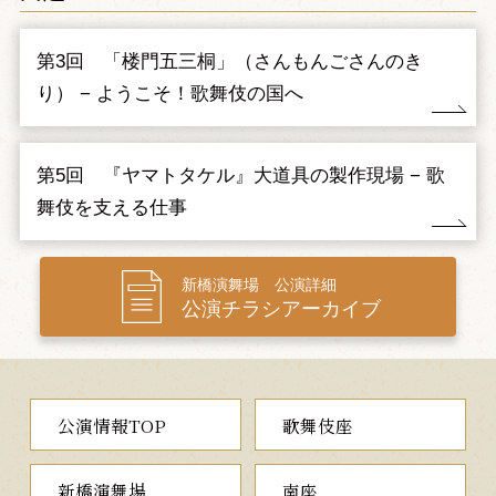
ケルでしたが、自身も深手を負ってしまいます。懐かしい故郷の大
和を夢に見、父帝や兄橘姫、そして兄橘姫との間に生まれたまだ
第3回 「楼門五三桐」（さんもんごさんのき
見ぬ我が子ワカタケルに会うことを願いながら、道半ばでタケルの
命は尽きてしまいます。やがてタケルの魂は真っ白な大きな鳥とな
り） − ようこそ！歌舞伎の国へ
って昇天していくのでした。
「古事記」を題材に哲学者梅原猛が書き下ろし、日本神話のヤ
第5回 『ヤマトタケル』大道具の製作現場 − 歌
マトタケルの波瀾に満ちた半生を、雄大な構想で独創的なドラマ
として構築した本作は、昭和六十一年に初演され、演劇界に"スー
舞伎を支える仕事
パー歌舞伎"という新しいジャンルを築き上げた歴史的な作品で
す。猿之助が小碓命後にヤマトタケルと大碓命、中車が帝、團子が
ワカタケルを演じる、新たなる『ヤマトタケル』にご期待下さい。
新橋演舞場 公演詳細
また、猿之助と中車が、劇中にて襲名披露の口上を申し上げま
公演チラシアーカイブ
す。
夜の部
公演情報TOP
歌舞伎座
一、将軍江戸を去る
（しょうぐんえどをさる）
新橋演舞場
南座
鳥羽伏見の戦いの後、上野寛永寺に謹慎した徳川慶喜は、主戦