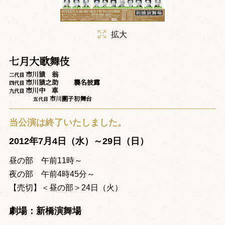
拡大
七月大歌舞伎
市川猿 翁
二代目
市川猿之助
襲名披露
四代目
市川中 車
九代目
市川團子
初舞台
五代目
当公演は終了いたしました。
2012年7月4日（水）～29日（日）
昼の部 午前11時～
夜の部 午前4時45分～
【売切】＜昼の部＞24日（火）
劇場：新橋演舞場