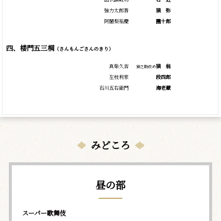
強力太郎吾
猿
弥
阿闍梨祐慶
團十郎
四、楼門五三桐
（さんもんごさんのきり）
真柴久吉
猿
翁
猿之助改め
左枝利家
段四郎
石川五右衛門
海老蔵
みどころ
昼の部
スーパー歌舞伎