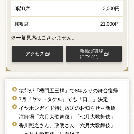
3階B席
3,000円
桟敷席
21,000円
※一幕見席はございません。
新橋演舞場
アクセス
について
猿翁が『楼門五三桐』で8年ぶりの舞台復帰
7月『ヤマトタケル』でも「口上」決定
イヤホンガイド特別放送のお知らせ～新橋
演舞場「六月大歌舞伎」「七月大歌舞伎」
香川照之さん、政明さん「六月大歌舞伎」