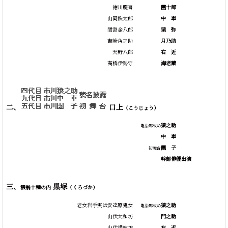
徳川慶喜
團十郎
山岡鉄太郎
中
車
間宮金八郎
猿
弥
吉崎角之助
月乃助
天野八郎
右
近
高橋伊勢守
海老蔵
二、
口上
（こうじょう）
猿之助
亀治郎改め
中
車
團
子
初舞台
幹部俳優出演
三、
黒塚
猿翁十種の内
（くろづか）
老女岩手実は安達原鬼女
猿之助
亀治郎改め
山伏大和坊
門之助
山伏讃岐坊
右
近