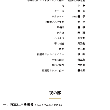
小碓命後にヤマトタケル／大碓命
猿之助
亀治郎改め
帝
中
車
タケヒコ
右
近
ワカタケル
團
子
初舞台
兄橘姫／みやず姫
笑
也
弟橘姫
春
猿
老大臣
寿
猿
ヘタルベ
弘太郎
帝の使者
月乃助
倭姫
笑三郎
熊襲弟タケル／ヤイラム
猿
弥
尾張の国造
竹三郎
皇后／姥神
門之助
熊襲兄タケル／山神
彌十郎
夜の部
一、将軍江戸を去る
（しょうぐんえどをさる）