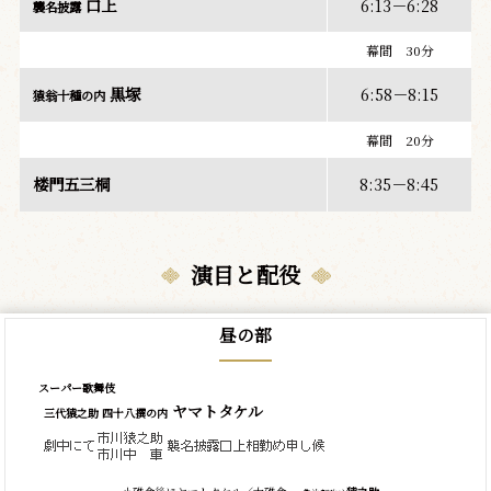
口上
6:13－6:28
襲名披露
幕間 30分
黒塚
6:58－8:15
猿翁十種の内
幕間 20分
楼門五三桐
8:35－8:45
演目と配役
昼の部
スーパー歌舞伎
ヤマトタケル
三代猿之助 四十八撰の内