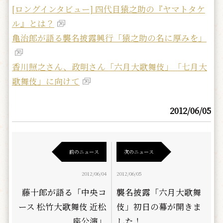
[ロングインタビュー] 四代目猿之助の『ヤマトタケ
ル』とは？
亀治郎が語る襲名披露興行「猿之助の名に厚みを」
香川照之さん、政明さん「六月大歌舞伎」「七月大
歌舞伎」に向けて
2012/06/05
前のニュース
次のニュース
2012/06/04
2012/06/05
藤十郎が語る「中央コ
襲名披露「六月大歌舞
ース 松竹大歌舞伎 近松
伎」初日の幕が開きま
座公演」
した！