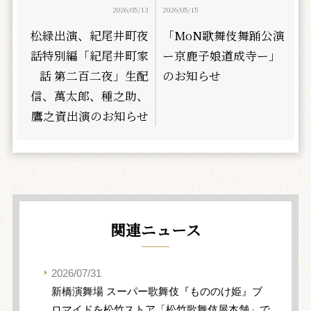
2026/05/13
2026/05/15
松緑出演、紀尾井町夜
「MoN歌舞伎舞踊公演
話特別編「紀尾井町家
ー京鹿子娘道成寺ー」
話 第二百二夜」生配
のお知らせ
信、萬太郎、種之助、
鷹之資出演のお知らせ
関連ニュース
2026/07/31
新橋演舞場 スーパー歌舞伎『もののけ姫』ブ
ロマイドを松竹ストア「松竹歌舞伎屋本舗」で