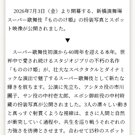
2026年7月3日（金）より開幕する、新橋演舞場
スーパー歌舞伎『もののけ姫』の扮装写真とスポッ
ト映像が公開されました。
▼
スーパー歌舞伎初演から40周年を迎える本年。世
界中で愛され続けるスタジオジブリの不朽の名作
「もののけ姫」が、壮大なスペクタクルとダイナミ
ックな演出で魅了するスーパー歌舞伎として新たな
輝きを放ちます。公演に先立ち、アシタカ役の市川
團子、サン役の中村壱太郎、エボシ御前役の中村時
蔵の扮装写真が公開されました。3人の凛々しい動き
と真っすぐ射貫くような視線は、まさに人間と自然
が衝突していく過程や、共生を巡り戦うそれぞれの
力強さを彷彿とさせます。合わせて15秒のスポット