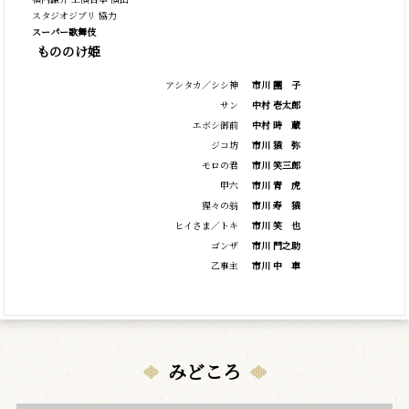
スタジオジブリ 協力
スーパー歌舞伎
もののけ姫
アシタカ／シシ神
市川
團
子
サン
中村 壱太郎
エボシ御前
中村
時
蔵
ジコ坊
市川
猿
弥
モロの君
市川 笑三郎
甲六
市川
青
虎
猩々の翁
市川
寿
猿
ヒイさま／トキ
市川
笑
也
ゴンザ
市川 門之助
乙事主
市川
中
車
みどころ