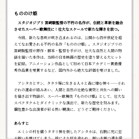
もののけ姫
スタジオジブリ 宮﨑駿監督の不朽の名作が、伝統と革新を融合
させたスーパー歌舞伎に！壮大なスケールで新たな輝きを放つ――。
今回、新たな息吹が吹き込まれるのは、公開から四半世紀を超
えてなお愛される不朽の名作「もののけ姫」。スタジオジブリの
宮﨑駿監督が原作・脚本・監督を手がけ、壮大な自然と人間の物
語を描いた本作は、当時の日本映画の歴史を塗り替える大ヒット
を記録。アニメーション作品として初めて日本アカデミー賞最優
秀作品賞を受賞するなど、国内外から絶大な評価を受けました。
アシタカとサン、タタラ場に生きる人々と森に棲む神々――それ
ぞれの運命が絡みあい、人間と自然の壮絶な衝突と共生への願い
を描き出す物語が、スーパー歌舞伎『もののけ姫』として、壮大な
スペクタクルとダイナミックな演出で、新たな歴史を刻みます。
個性豊かな出演者が彩る熱い競演に、どうぞご期待ください。
あらすじ
エミシの村を襲うタタリ神を倒したアシタカは、右腕に死に至
る呪いを受けてしまう。掟により村を追われ、呪いを断つ道を探