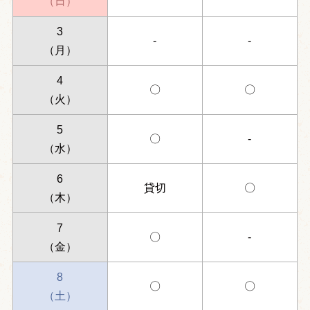
（日）
3
-
-
（月）
4
〇
〇
（火）
5
〇
-
（水）
6
貸切
〇
（木）
7
〇
-
（金）
8
〇
〇
（土）