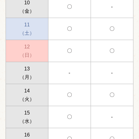
10
〇
-
（金）
11
〇
〇
（土）
12
〇
〇
（日）
13
-
-
（月）
14
〇
〇
（火）
15
〇
-
（水）
16
〇
〇