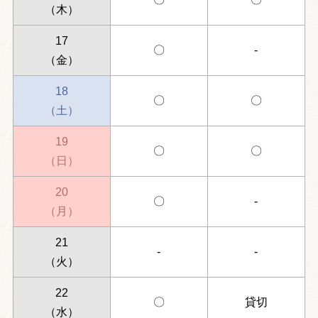
（木）
17
〇
-
（金）
18
〇
〇
（土）
19
〇
〇
（日）
20
〇
-
（月）
21
-
-
（火）
22
〇
貸切
（水）