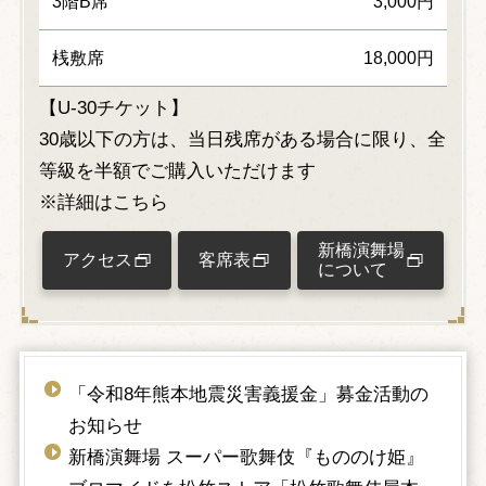
3階B席
3,000円
桟敷席
18,000円
【U-30チケット】
30歳以下の方は、当日残席がある場合に限り、全
等級を半額でご購入いただけます
※詳細はこちら
新橋演舞場
アクセス
客席表
について
「令和8年熊本地震災害義援金」募金活動の
お知らせ
新橋演舞場 スーパー歌舞伎『もののけ姫』