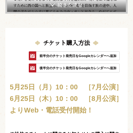
すために西の国へと旅立ち、“シシ神の森”を目指す旅の途中、人
間の子ながら山犬に育てられた少女・サンと出会う。やがてエボ
シ御前が統率するタタラ場へ到着したアシタカは、鉄を作るため
に森を破壊しシシ神の首を狙う人間と、森を守る荒ぶる神々との
激しい戦いに巻き込まれていき――。
チケット購入方法
前半分のチケット発売日をGoogleカレンダーへ追加
後半分のチケット発売日をGoogleカレンダーへ追加
5月25日（月）10：00 ［7月公演］
6月25日（木）10：00 ［8月公演］
よりWeb・電話受付開始！