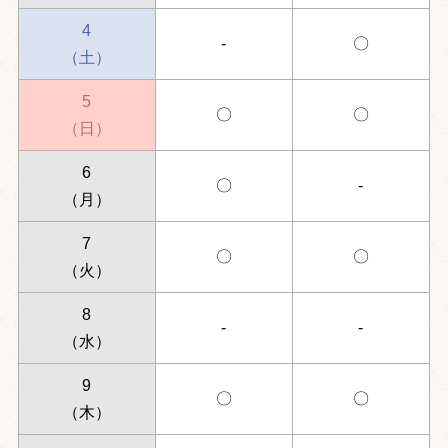
4
-
〇
（土）
5
〇
〇
（日）
6
〇
-
（月）
7
〇
〇
（火）
8
-
-
（水）
9
〇
〇
（木）