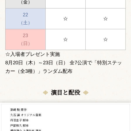
（金）
22
☆
☆
（土）
23
☆
☆
（日）
☆入場者プレゼント実施
8月20日（木）～23日（日） 全7公演で「特別ステッ
カー（全3種）」ランダム配布
演目と配役
宮﨑 駿 原作
久石 譲 オリジナル音楽
丹羽圭子 脚本
戸部和久 脚本
横内謙介 上演台本 演出