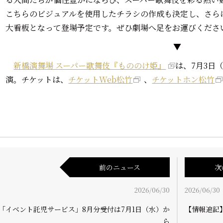
こちらのビジュアルを使用したチラシの作成も決定し、さら
大看板となって登場予定です。ぜひ劇場へ足をお運びくださ
▼
新橋演舞場 スーパー歌舞伎『もののけ姫』
は、7月3日
演。チケットは、
チケットWeb松竹
、
チケットホン松竹
前のニュース
次
2026/06/30
2026/06/30
「イベント託児サービス」8月分受付は7月1日（水）か
【情報追記
ら