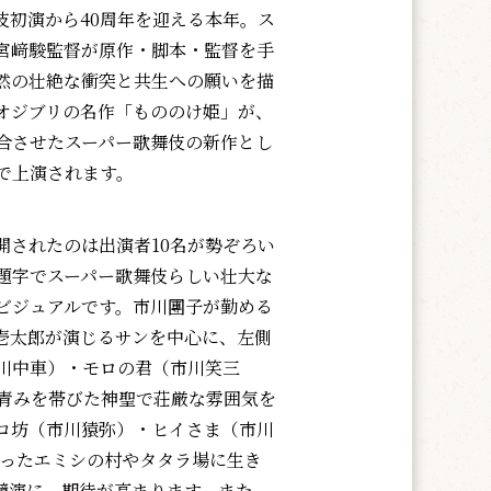
初演から40周年を迎える本年。ス
宮﨑駿監督が原作・脚本・監督を手
然の壮絶な衝突と共生への願いを描
オジブリの名作「もののけ姫」が、
合させたスーパー歌舞伎の新作とし
で上演されます。
されたのは出演者10名が勢ぞろい
題字でスーパー歌舞伎らしい壮大な
ビジュアルです。市川團子が勤める
壱太郎が演じるサンを中心に、左側
川中車）・モロの君（市川笑三
青みを帯びた神聖で荘厳な雰囲気を
コ坊（市川猿弥）・ヒイさま（市川
いったエミシの村やタタラ場に生き
競演に、期待が高まります。また、