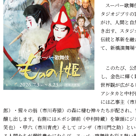
スーパー歌舞伎
タジオジブリの
がけ、人間と自
き出す、スタジ
伝統と革新を融
て、新橋演舞場
このたび、公開
し、金色に輝く
世界観が広がる
アシタカと中村
には乙事主（市
郎）・猩々の翁（市川寿猿）の森に棲む神々たちが配され、
醸し出します。右側にはエボシ御前（中村時蔵）を筆頭にジ
笑也）・甲六（市川青虎）そして ゴンザ（市川門之助）と
る人間たちが個性豊かにならび、スーパー歌舞伎を彩る熱い