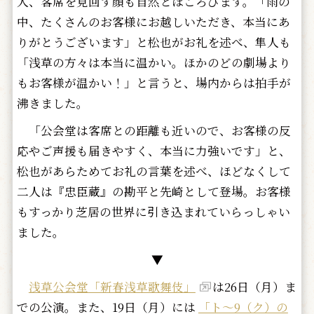
人、客席を見回す顔も自然とほころびます。「雨の
中、たくさんのお客様にお越しいただき、本当にあ
りがとうございます」と松也がお礼を述べ、隼人も
「浅草の方々は本当に温かい。ほかのどの劇場より
もお客様が温かい！」と言うと、場内からは拍手が
沸きました。
「公会堂は客席との距離も近いので、お客様の反
応やご声援も届きやすく、本当に力強いです」と、
松也があらためてお礼の言葉を述べ、ほどなくして
二人は『忠臣蔵』の勘平と先崎として登場。お客様
もすっかり芝居の世界に引き込まれていらっしゃい
ました。
▼
浅草公会堂「新春浅草歌舞伎」
は26日（月）ま
での公演。また、19日（月）には
「ト～9（ク）の