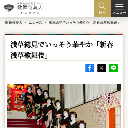
メニュー
検索
歌舞伎美人
ニュース
浅草総見でいっそう華やか「新春浅草歌舞伎」
浅草総見でいっそう華やか「新春
浅草歌舞伎」