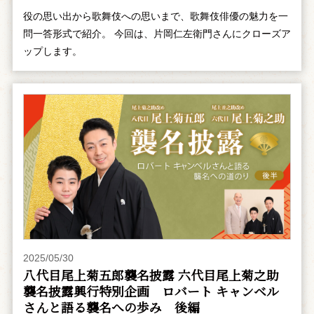
役の思い出から歌舞伎への思いまで、歌舞伎俳優の魅力を一
問一答形式で紹介。 今回は、片岡仁左衛門さんにクローズア
ップします。
2025/05/30
八代目尾上菊五郎襲名披露 六代目尾上菊之助
襲名披露興行特別企画 ――ロバート キャンベル
さんと語る襲名への歩み 後編