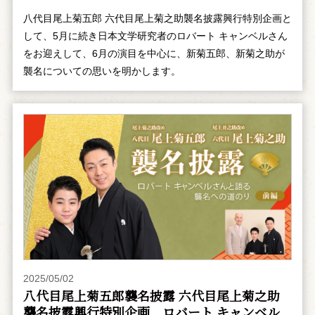
八代目尾上菊五郎 六代目尾上菊之助襲名披露興行特別企画と
して、5月に続き日本文学研究者のロバート キャンベルさん
をお迎えして、6月の演目を中心に、新菊五郎、新菊之助が
襲名についての思いを明かします。
2025/05/02
八代目尾上菊五郎襲名披露 六代目尾上菊之助
襲名披露興行特別企画 ――ロバート キャンベル