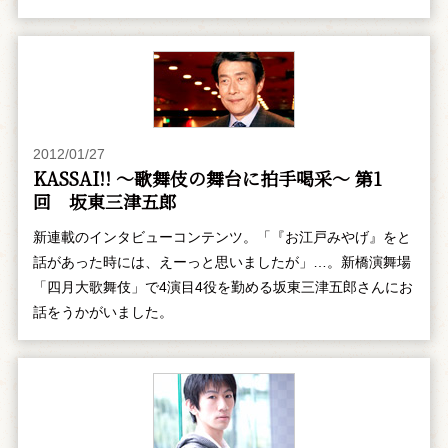
2012/01/27
KASSAI!! ～歌舞伎の舞台に拍手喝采～ 第1
回 坂東三津五郎
新連載のインタビューコンテンツ。「『お江戸みやげ』をと
話があった時には、えーっと思いましたが」…。新橋演舞場
「四月大歌舞伎」で4演目4役を勤める坂東三津五郎さんにお
話をうかがいました。