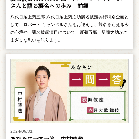
さんと語る襲名への歩み 前編
八代目尾上菊五郎 六代目尾上菊之助襲名披露興行特別企画と
して、ロバート キャンベルさんをお迎えし、襲名を迎える今
の心境や、襲名披露演目について、新菊五郎、新菊之助がさ
まざまな思いを語ります。
2024/05/31
あなたに一問一答 中村時蔵