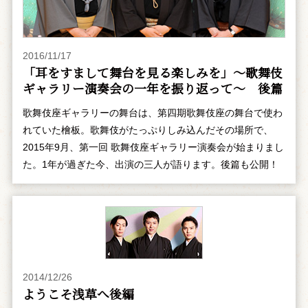
2016/11/17
「耳をすまして舞台を見る楽しみを」～歌舞伎
ギャラリー演奏会の一年を振り返って～ 後篇
歌舞伎座ギャラリーの舞台は、第四期歌舞伎座の舞台で使わ
れていた檜板。歌舞伎がたっぷりしみ込んだその場所で、
2015年9月、第一回 歌舞伎座ギャラリー演奏会が始まりまし
た。1年が過ぎた今、出演の三人が語ります。後篇も公開！
2014/12/26
ようこそ浅草へ――後編