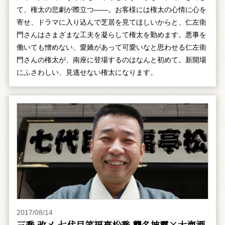
て、権太の悲劇が際立つ――。お客様には権太の心情に心を
寄せ、ドラマに入り込んで芝居を見てほしいからと、仁左衛
門さんはさまざまな工夫を凝らして権太を勤めます。悪事を
働いても憎めない、愛嬌があって可愛いなと思わせる仁左衛
門さんの権太が、南座に登場するのはなんと初めて。新開場
にふさわしい、見逃せない権太になります。
2017/08/14
三喬 改メ 七代目笑福亭松喬 襲名披露×大海酒