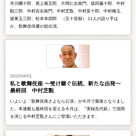
市川團十郎、尾上菊五郎、片岡仁左衛門、坂田藤十郎、中村
勘三郎、中村吉右衛門、中村芝翫、中村富十郎、中村梅玉、
坂東玉三郎、松本幸四郎 （五十音順） 11人の語り手ほ
か、歌舞伎俳優が総出演。
2010/04/01
私と歌舞伎座 ～受け継ぐ伝統、新たな出発～
最終回 中村芝翫
いよいよ「歌舞伎座さよなら公演」が今月で最後となりまし
た。本連載も最終回を迎える今月は、『実録先代萩』で浅岡
を演じる中村芝翫さんにご登場いただきます。