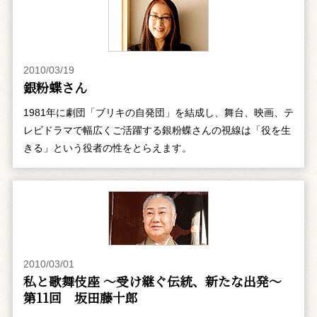
2010/03/19
銀粉蝶さん
1981年に劇団「ブリキの自発団」を結成し、舞台、映画、テ
レビドラマで幅広くご活躍する銀粉蝶さんの視線は「役を生
きる」という役者の性をとらえます。
2010/03/01
私と歌舞伎座 ～受け継ぐ伝統、新たな出発～
第11回 坂田藤十郎