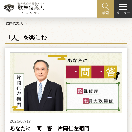
メニュー
検索
歌舞伎美人
「人」を楽しむ
2026/07/17
あなたに一問一答 片岡仁左衛門