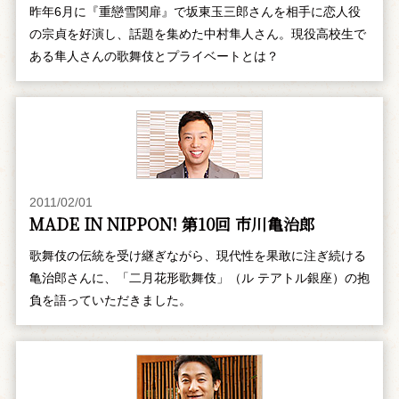
昨年6月に『重戀雪関扉』で坂東玉三郎さんを相手に恋人役
の宗貞を好演し、話題を集めた中村隼人さん。現役高校生で
ある隼人さんの歌舞伎とプライベートとは？
2011/02/01
MADE IN NIPPON! 第10回 市川亀治郎
歌舞伎の伝統を受け継ぎながら、現代性を果敢に注ぎ続ける
亀治郎さんに、「二月花形歌舞伎」（ル テアトル銀座）の抱
負を語っていただきました。