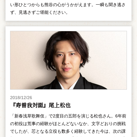
い形ひとつからも熊谷の心がうかがえます。一瞬も聞き逃さ
ず、見逃さずご堪能ください。
2018/12/26
『寿曽我対面』尾上松也
「新春浅草歌舞伎」で2度目の五郎を演じる松也さん。6年前
の初役は荒事の経験がほとんどないなか、文字どおりの挑戦
でしたが、芯となる立役も数多く経験してきた今は、次の課