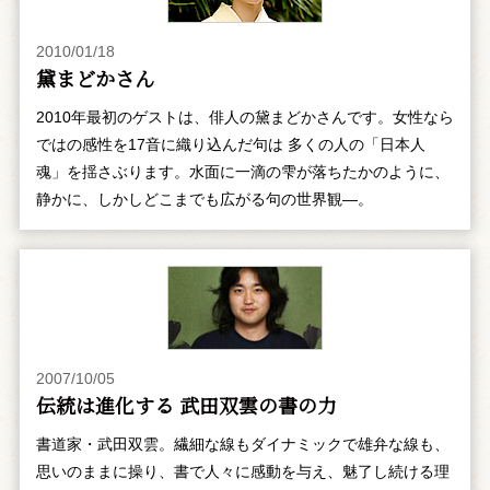
2010/01/18
黛まどかさん
2010年最初のゲストは、俳人の黛まどかさんです。女性なら
ではの感性を17音に織り込んだ句は 多くの人の「日本人
魂」を揺さぶります。水面に一滴の雫が落ちたかのように、
静かに、しかしどこまでも広がる句の世界観―。
2007/10/05
伝統は進化する 武田双雲の書の力
書道家・武田双雲。繊細な線もダイナミックで雄弁な線も、
思いのままに操り、書で人々に感動を与え、魅了し続ける理