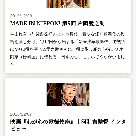
2010/12/29
MADE IN NIPPON! 第9回 片岡愛之助
生まれ育った関西発祥の上方歌舞伎、豪快な江戸歌舞伎の役
柄を演じ分け、1月2日から始まる「新春浅草歌舞伎」で初役
ばかり3役を演じる愛之助さんに、役に取り組む心構えや片
岡家（松嶋屋）に伝わる「日本の心」についてうかがいまし
た。
2010/12/07
映画『わが心の歌舞伎座』十河壯吉監督 インタ
ビュー