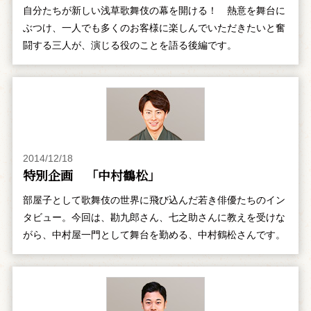
自分たちが新しい浅草歌舞伎の幕を開ける！ 熱意を舞台に
ぶつけ、一人でも多くのお客様に楽しんでいただきたいと奮
闘する三人が、演じる役のことを語る後編です。
2014/12/18
特別企画 「中村鶴松」
部屋子として歌舞伎の世界に飛び込んだ若き俳優たちのイン
タビュー。今回は、勘九郎さん、七之助さんに教えを受けな
がら、中村屋一門として舞台を勤める、中村鶴松さんです。