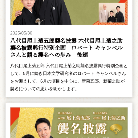
2025/05/30
八代目尾上菊五郎襲名披露 六代目尾上菊之助
襲名披露興行特別企画 ――ロバート キャンベル
さんと語る襲名への歩み 後編
八代目尾上菊五郎 六代目尾上菊之助襲名披露興行特別企画と
して、5月に続き日本文学研究者のロバート キャンベルさん
をお迎えして、6月の演目を中心に、新菊五郎、新菊之助が
襲名についての思いを明かします。