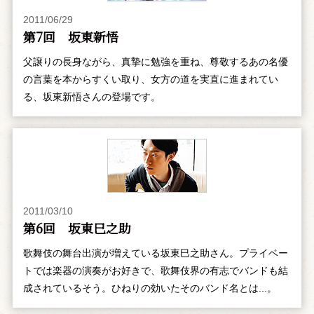
2011/06/29
第7回 坂東新悟
父譲りの長身ながら、真摯に勉強を重ね、尊敬するあの名優
の言葉を本からすくい取り、女方の道を実直に進まれてい
る、坂東新悟さんの登場です。
2011/03/10
第6回 坂東巳之助
歌舞伎の舞台出演が増えている坂東巳之助さん。プライベー
トでは楽器の演奏がお好きで、歌舞伎界の有志でバンドも結
成されているそう。ひねりの効いたそのバンド名とは...。