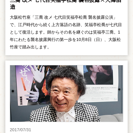
造
大阪松竹座「三喬 改メ 七代目笑福亭松喬 襲名披露公演」
で、江戸時代から続く上方落語の名跡、笑福亭松喬が七代目
として復活します。師からその名を継ぐのは笑福亭三喬。1
年にわたる襲名披露興行の第一歩を10月8日（日）、大阪松
竹座で踏み出します。
2017/07/31