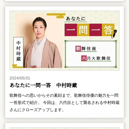
2024/05/31
あなたに一問一答 中村時蔵
歌舞伎への思いからその素顔まで、歌舞伎俳優の魅力を一問
一答形式で紹介。 今回は、六代目として襲名される中村時蔵
さんにクローズアップします。