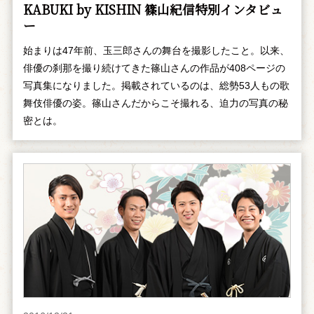
KABUKI by KISHIN 篠山紀信特別インタビュ
ー
始まりは47年前、玉三郎さんの舞台を撮影したこと。以来、
俳優の刹那を撮り続けてきた篠山さんの作品が408ページの
写真集になりました。掲載されているのは、総勢53人もの歌
舞伎俳優の姿。篠山さんだからこそ撮れる、迫力の写真の秘
密とは。