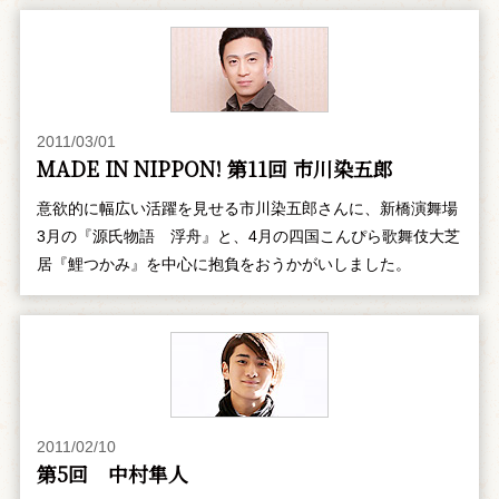
2011/03/01
MADE IN NIPPON! 第11回 市川染五郎
意欲的に幅広い活躍を見せる市川染五郎さんに、新橋演舞場
3月の『源氏物語 浮舟』と、4月の四国こんぴら歌舞伎大芝
居『鯉つかみ』を中心に抱負をおうかがいしました。
2011/02/10
第5回 中村隼人