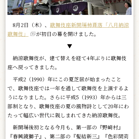
8月2日（木）、
歌舞伎座新開場柿葺落「八月納涼
歌舞伎」
が初日の幕を開けました。
▼
納涼歌舞伎が、建て替えを経て4年ぶりに歌舞伎
座へ戻ってきました。
平成2（1990）年にこの夏芝居が始まったこと
で、歌舞伎座では一年を通して歌舞伎を上演するよ
うになりました。さらに平成5（1993）年からは三
部制となり、歌舞伎座の夏の風物詩として20年にわ
たって幅広い世代に親しまれてきた納涼歌舞伎。
新開場後初となる今月も、第一部の『野崎村』
『春興鏡獅子』、第二部の『髪結新三』『色彩間苅