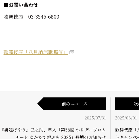
■
お問い合わせ
歌舞伎座 03-3545-6800
歌舞伎座「八月納涼歌舞伎」
前のニュース
次
2025/07/31
2025/08/01
『男達ばやり』巳之助、隼人「第56回 ホリデープロム
歌舞伎座「
ナード ゆかたで銀ぶら 2025」登壇のお知らせ
トキャンペ