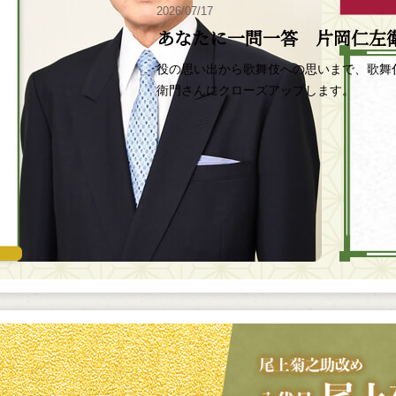
2026/07/17
あなたに一問一答 片岡仁左
役の思い出から歌舞伎への思いまで、歌舞
衛門さんにクローズアップします。