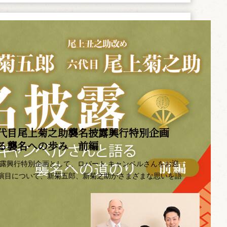
代目尾上菊之助襲名披露興行特別企画 ――
語る襲名への歩み 前編
披露興行特別企画として、ロバート キャンベルさんをお迎
演目について、新菊五郎、新菊之助がさまざまな思いを語