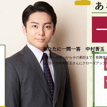
2019/11/27
あなたに一問一答 中村莟玉
歌舞伎への思いからその素顔まで、歌舞伎
たばかりの中村莟玉さんにクローズアップ