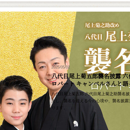
2025/05/02
八代目尾上菊五郎襲名披露 六
ロバート キャンベルさんと
八代目尾上菊五郎 六代目尾上菊之助襲名
えし、襲名を迎える今の心境や、襲名披露
ります。