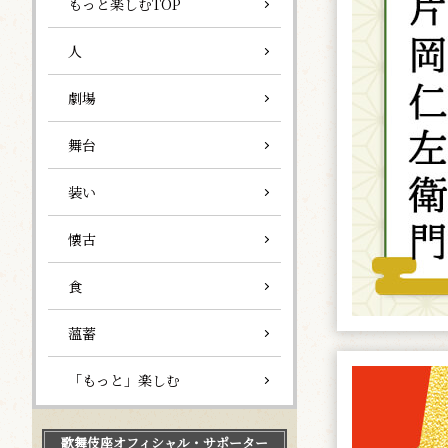
もっと楽しむTOP
人
劇場
舞台
装い
懐古
食
薀蓄
「もっと」楽しむ
歌舞伎座
オフィシャル・サポーター