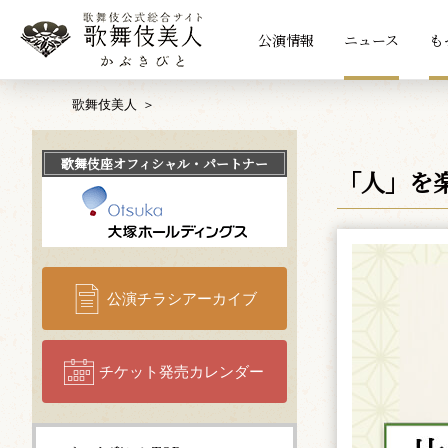
公演情報
ニュース
も
歌舞伎美人
歌舞伎座
オフィシャル・パートナー
「人」を
公演チラシアーカイブ
チケット発売カレンダー