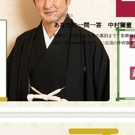
2022/08/03
あなたに一問一答 中村獅童
歌舞伎への思いからその素顔まで、歌舞伎
2022 Powered by NTT」に出演の