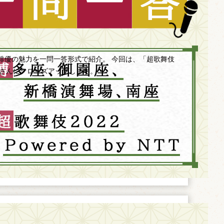
俳優の魅力を一問一答形式で紹介。 今回は、「超歌舞伎
中村獅童さんにクローズアップします。