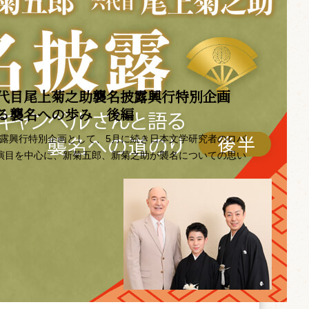
代目尾上菊之助襲名披露興行特別企画 ――
語る襲名への歩み 後編
披露興行特別企画として、5月に続き日本文学研究者のロバ
の演目を中心に、新菊五郎、新菊之助が襲名についての思い