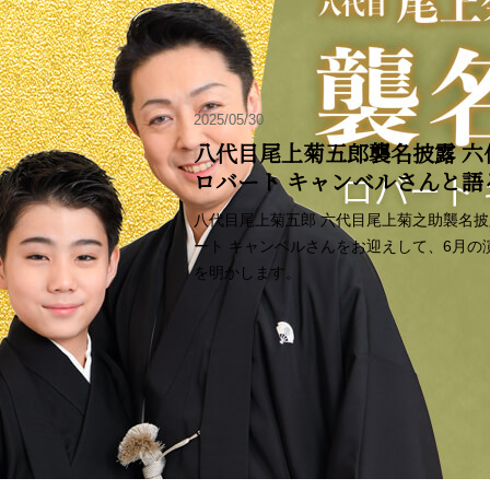
2025/05/30
八代目尾上菊五郎襲名披露 六
ロバート キャンベルさんと
八代目尾上菊五郎 六代目尾上菊之助襲名
ート キャンベルさんをお迎えして、6月
を明かします。