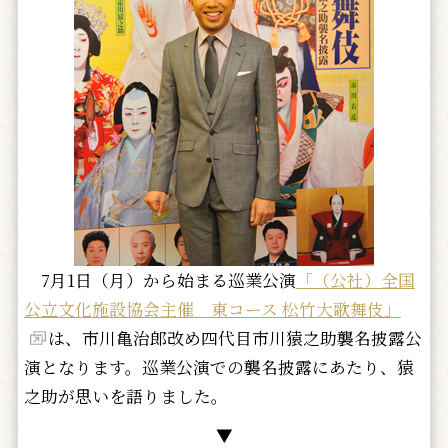
7月1日（月）から始まる巡業公演
「（公社）全国
公立文化施設協会主催 東コース 松竹大歌舞伎」
は、市川亀治郎改め四代目市川猿之助襲名披露公
演となります。巡業公演での襲名披露にあたり、猿
之助が思いを語りました。
▼