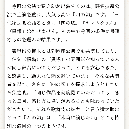
今回の公演で猿之助が出演するのは、襲名披露公
演で上演を重ね、人気も高い『四の切』です。「三
代猿之助を語るときに『四の切』『ヤマトタケル』
『黒塚』は外せません。その中で今回の条件に最適
なものを選んだ結果です」。
義経役の梅玉とは御園座公演でも共演しており、
「伯父（猿翁）の『黒塚』の雰囲気を知っている人
が同じ舞台にいてくださって、とても安心できた」
と感謝し、絶大な信頼を置いています。そんな共演
者を得て、さらに『四の切』を探求しようとしてい
る猿之助。「同じ作品を何度見ていただいても、き
っと毎回、感じ方に違いがあることも味わっていた
だきたいし、それも歌舞伎の魅力」と言う猿之助に
とって『四の切』は、「本当に演じたい」とても特
別な演目の一つのようです。