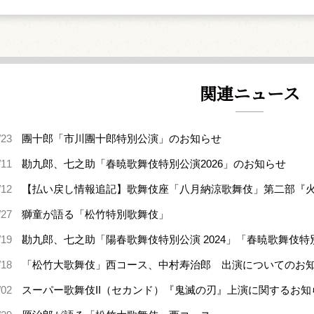
関連ニュース
/23
團十郎「市川團十郎特別公演」のお知らせ
/11
勘九郎、七之助「春暁歌舞伎特別公演2026」のお知らせ
/12
【払い戻し情報追記】歌舞伎座「八月納涼歌舞伎」第二部『火の
/27
獅童が語る「松竹特別歌舞伎」
/19
勘九郎、七之助「陽春歌舞伎特別公演 2024」「春暁歌舞伎特別公
/18
「松竹大歌舞伎」西コース、中村寿治郎 出演についてのお
/02
スーパー歌舞伎II（セカンド）『鬼滅の刃』上演に関するお知