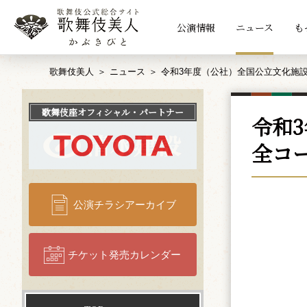
公演情報
ニュース
も
歌舞伎美人
ニュース
令和3年度（公社）全国公立文化施
歌舞伎座
オフィシャル・パートナー
令和
全コ
公演チラシアーカイブ
チケット発売カレンダー