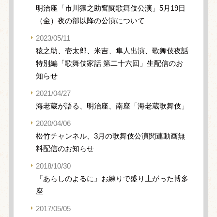
明治座「市川猿之助奮闘歌舞伎公演」5月19日
（金）夜の部以降の公演について
2023/05/11
猿之助、壱太郎、米吉、隼人出演、歌舞伎夜話
特別編「歌舞伎家話 第二十六回」生配信のお
知らせ
2021/04/27
海老蔵が語る、明治座、南座「海老蔵歌舞伎」
2020/04/06
松竹チャンネル、3月の歌舞伎公演関連動画無
料配信のお知らせ
2018/10/30
『あらしのよるに』お練りで盛り上がった博多
座
2017/05/05