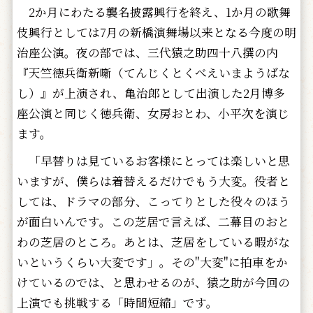
2か月にわたる襲名披露興行を終え、1か月の歌舞
伎興行としては7月の新橋演舞場以来となる今度の明
治座公演。夜の部では、三代猿之助四十八撰の内
『天竺徳兵衛新噺（てんじくとくべえいまようばな
し）』が上演され、亀治郎として出演した2月博多
座公演と同じく徳兵衛、女房おとわ、小平次を演じ
ます。
「早替りは見ているお客様にとっては楽しいと思
いますが、僕らは着替えるだけでもう大変。役者と
しては、ドラマの部分、こってりとした役々のほう
が面白いんです。この芝居で言えば、二幕目のおと
わの芝居のところ。あとは、芝居をしている暇がな
いというくらい大変です」。その"大変"に拍車をか
けているのでは、と思わせるのが、猿之助が今回の
上演でも挑戦する「時間短縮」です。