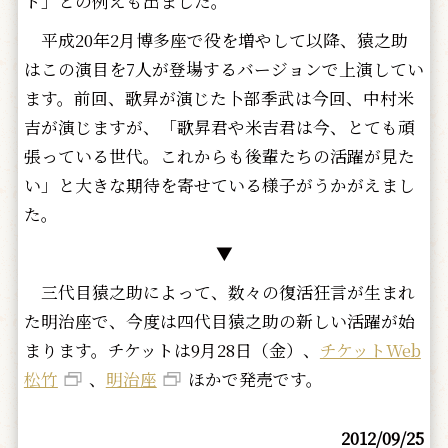
ト」との例えも出ました。
平成20年2月博多座で役を増やして以降、猿之助
はこの演目を7人が登場するバージョンで上演してい
ます。前回、歌昇が演じた卜部季武は今回、中村米
吉が演じますが、「歌昇君や米吉君は今、とても頑
張っている世代。これからも後輩たちの活躍が見た
い」と大きな期待を寄せている様子がうかがえまし
た。
▼
三代目猿之助によって、数々の復活狂言が生まれ
た明治座で、今度は四代目猿之助の新しい活躍が始
まります。チケットは9月28日（金）、
チケットWeb
松竹
、
明治座
ほかで発売です。
2012/09/25