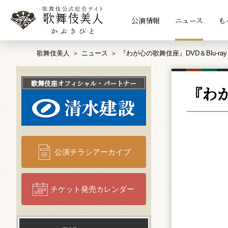
公演情報
ニュース
も
歌舞伎美人
ニュース
『わが心の歌舞伎座』DVD＆Blu-ra
歌舞伎座
オフィシャル・パートナー
『わが
公演チラシアーカイブ
チケット発売カレンダー