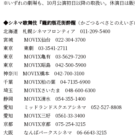
※いずれの劇場も、10月公演初日以降の取扱い。休演日は販
◆シネマ歌舞伎『籠釣瓶花街酔醒
（かごつるべさとのえいざ
北海道 札幌シネマフロンティア 011-209-5400
宮城 MOVIX仙台 022-304-3700
東京 東劇 03-3541-2711
東京 MOVIX亀有 03-5629-7200
東京 MOVIX昭島 042-500-5900
神奈川 MOVIX橋本 042-700-3100
千葉 MOVIX柏の葉 04-7135-6900
埼玉 MOVIXさいたま 048-600-6300
静岡 MOVIX清水 054-355-1400
愛知 ミッドランドスクエアシネマ 052-527-8808
愛知 MOVIX三好 0561-33-3400
京都 MOVIX京都 075-254-3215
大阪 なんばパークスシネマ 06-6643-3215