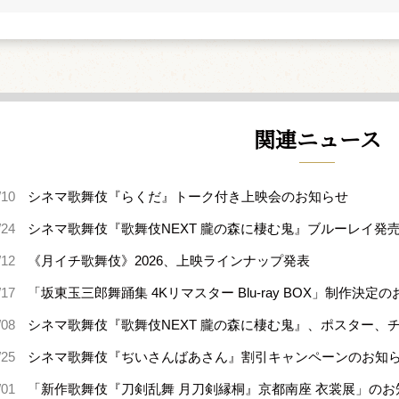
関連ニュース
/10
シネマ歌舞伎『らくだ』トーク付き上映会のお知らせ
/24
シネマ歌舞伎『歌舞伎NEXT 朧の森に棲む鬼』ブルーレイ発
/12
《月イチ歌舞伎》2026、上映ラインナップ発表
/17
「坂東玉三郎舞踊集 4Kリマスター Blu-ray BOX」制作決定
/08
シネマ歌舞伎『歌舞伎NEXT 朧の森に棲む鬼』、ポスター、
/25
シネマ歌舞伎『ぢいさんばあさん』割引キャンペーンのお知
/01
「新作歌舞伎『刀剣乱舞 月刀剣縁桐』京都南座 衣裳展」のお