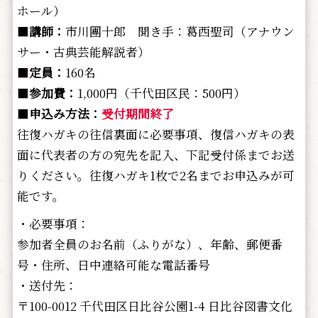
ホール）
■
講師：
市川團十郎 聞き手：葛西聖司（アナウン
サー・古典芸能解説者）
■
定員：
160名
■
参加費：
1,000円（千代田区民：500円）
■
申込み方法：
受付期間終了
往復ハガキの往信裏面に必要事項、復信ハガキの表
面に代表者の方の宛先を記入、下記受付係までお送
りください。往復ハガキ1枚で2名までお申込みが可
能です。
・必要事項：
参加者全員のお名前（ふりがな）、年齢、郵便番
号・住所、日中連絡可能な電話番号
・送付先：
〒100-0012 千代田区日比谷公園1-4 日比谷図書文化