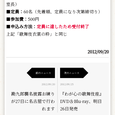
室長）
■
定員：
60名（先着順、定員になり次第締切り）
■
参加費：
500円
■
申込み方法：
定員に達したため受付終了
上記「歌舞伎衣裳の粋」と同じ
2012/09/20
前のニュース
次のニュース
2012/09/20
2012/09/25
勘九郎襲名披露お練り
『わが心の歌舞伎座』
が27日に名古屋で行わ
DVD＆Blu-ray、明日
れます
26日発売