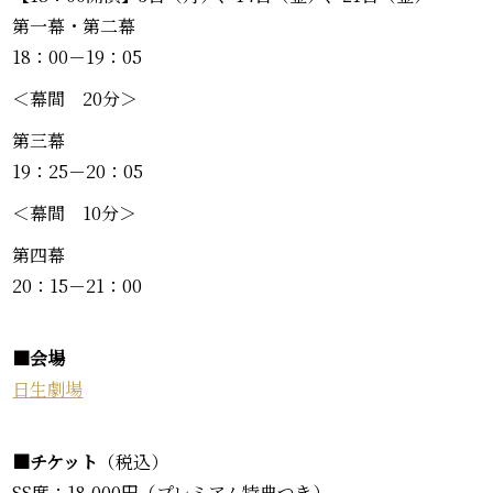
第一幕・第二幕
18：00－19：05
＜幕間 20分＞
第三幕
19：25－20：05
＜幕間 10分＞
第四幕
20：15－21：00
■会場
日生劇場
■チケット
（税込）
SS席：18,000円（プレミアム特典つき）