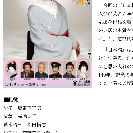
今回の『日本
人公の芸者お孝
泉鏡花作品を数
の芝居の本質を
い」と、意欲的
『日本橋』は、
として発表、6（
ほど思い入れの
140年、記念
での上演にご期
■配役
お孝：坂東玉三郎
清葉：高橋惠子
葛木晋三：松田悟志
お千世：斎藤菜月（新人）