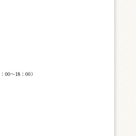
10：00～18：00）
）