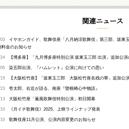
関連ニュース
/03
イヤホンガイド、歌舞伎座「八月納涼歌舞伎」第三部、坂東
別料金のお知らせ
/24
【博多座】「九月博多座特別公演 坂東玉三郎 出演」追加公演
/05
染五郎出演、『ハムレット』公演に向けての思い
/19
【大阪松竹座】「坂東玉三郎 大阪松竹座名残の華」追加公
/23
壱太郎、右近が語る、南座『曽根崎心中物語』
/13
大阪松竹座「薫風歌舞伎特別公演」初日開幕
/10
《月イチ歌舞伎》2025、上映ラインナップ発表
/10
歌舞伎座11月公演、公演内容変更のお知らせ