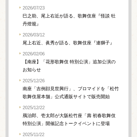
2026/07/23
巳之助、尾上右近が語る、歌舞伎座『怪談 牡
丹燈籠』
2026/03/12
尾上右近、眞秀が語る、歌舞伎座『連獅子』
2026/02/06
【南座】「花形歌舞伎 特別公演」追加公演の
お知らせ
2025/12/26
南座「吉例顔見世興行」、ブロマイドを「松竹
歌舞伎屋本舗」公式通販サイトで販売開始
2025/12/22
鴈治郎、壱太郎が大阪松竹座「壽 初春歌舞伎
特別公演」開催記念トークイベントに登場
2025/11/22