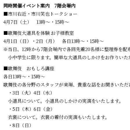
同時開催イベント案内 7階会場内
■市川右近・市川笑也トークショー
4月7日（土） 13時～・15時～
■歌舞伎大道具を体験 お子様教室
4月1日（日）・2日（月） 各日13時～・15時～
※当日、12時から7階会場内で各回先着20名様に整理券を配
小中学生に限ります。簡単な大道具のしかけをお作りいた
■歌舞伎 おもしろ講座
各日13時～・15時～
歌舞伎の各分野のスタッフが来場、貴重な話をお聞きいただ
・3日（火）4日（水）
小道具について。小道具のしかけの実演をいたします。
・5日（木）6日（金）
衣裳について。衣裳の着付の実演もいたします。
・8日（日）