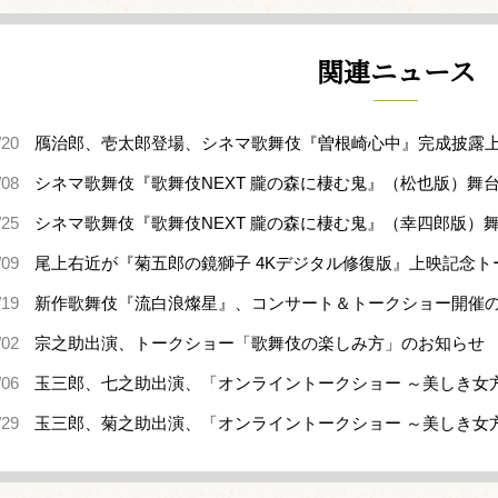
関連ニュース
/20
鴈治郎、壱太郎登場、シネマ歌舞伎『曽根崎心中』完成披露
/08
シネマ歌舞伎『歌舞伎NEXT 朧の森に棲む鬼』（松也版）舞
/25
シネマ歌舞伎『歌舞伎NEXT 朧の森に棲む鬼』（幸四郎版）
/09
尾上右近が『菊五郎の鏡獅子 4Kデジタル修復版』上映記念ト
/19
新作歌舞伎『流白浪燦星』、コンサート＆トークショー開催
/02
宗之助出演、トークショー「歌舞伎の楽しみ方」のお知らせ
/06
玉三郎、七之助出演、「オンライントークショー ～美しき女
/29
玉三郎、菊之助出演、「オンライントークショー ～美しき女