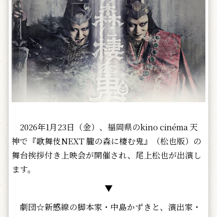
2026年1月23日（金）、福岡県のkino cinéma 天
神で『歌舞伎NEXT 朧の森に棲む鬼』（松也版）の
舞台挨拶付き上映会が開催され、尾上松也が出演し
ます。
▼
劇団☆新感線の脚本家・中島かずきと、演出家・