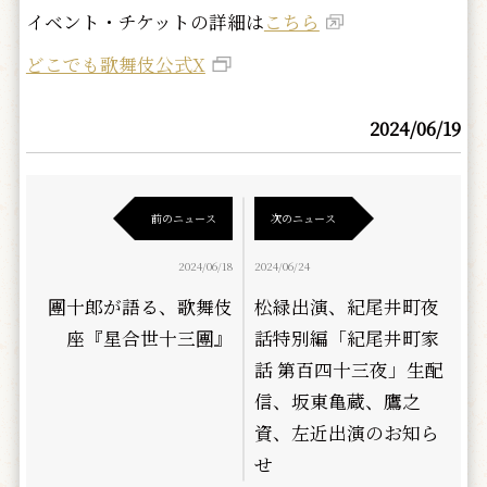
イベント・チケットの詳細は
こちら
どこでも歌舞伎公式X
2024/06/19
前のニュース
次のニュース
2024/06/18
2024/06/24
團十郎が語る、歌舞伎
松緑出演、紀尾井町夜
座『星合世十三團』
話特別編「紀尾井町家
話 第百四十三夜」生配
信、坂東亀蔵、鷹之
資、左近出演のお知ら
せ