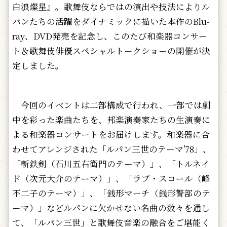
白浪燦星』。歌舞伎ならではの演出や技法によりル
パンたちの活躍をダイナミックに描いた本作のBlu-
ray、DVD発売を記念し、このたび和楽器コンサー
ト＆歌舞伎俳優スペシャルトークショーの開催が決
定しました。
今回のイベントは二部構成で行われ、一部では劇
中を彩った楽曲たちを、邦楽演奏家たちの生演奏に
よる和楽器コンサートをお届けします。和楽器に合
わせてアレンジされた「ルパン三世のテーマ'78」、
「斬鉄剣（石川五右衛門のテーマ）」、「トルネイ
ド（次元大介のテーマ）」、「ラブ・スコール（峰
不二子のテーマ）」、「銭形マーチ（銭形警部のテ
ーマ）」などルパンに欠かせない名曲の数々を通し
て、「ルパン三世」と歌舞伎音楽の融合をご堪能く