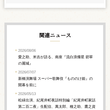
関連ニュース
2026/08/06
愛之助、米吉が語る、南座『流白浪燦星 碧翠
の麗城』
2026/07/07
新橋演舞場 スーパー歌舞伎『もののけ姫』の
開幕を前に
2026/05/13
松緑出演、紀尾井町夜話特別編「紀尾井町家話
第二百二夜」生配信、萬太郎、種之助、鷹之資