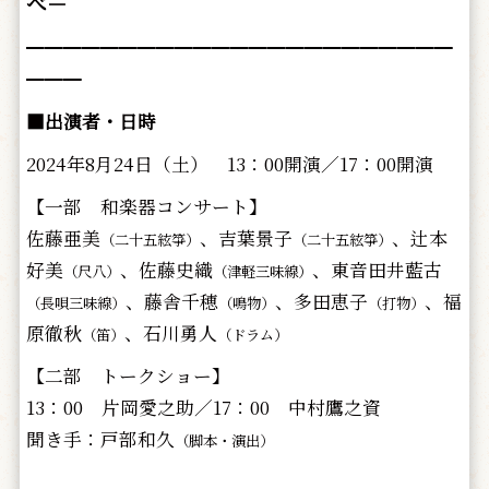
べ－
━━━━━━━━━━━━━━━━━━━━━━━
━━━
■出演者・日時
2024年8月24日（土） 13：00開演／17：00開演
【一部 和楽器コンサート】
佐藤亜美
、吉葉景子
、辻本
（二十五絃箏）
（二十五絃箏）
好美
、佐藤史織
、東音田井藍古
（尺八）
（津軽三味線）
、藤舎千穂
、多田恵子
、福
（長唄三味線）
（鳴物）
（打物）
原徹秋
、石川勇人
（笛）
（ドラム）
【二部 トークショー】
13：00 片岡愛之助／17：00 中村鷹之資
聞き手：戸部和久
（脚本・演出）