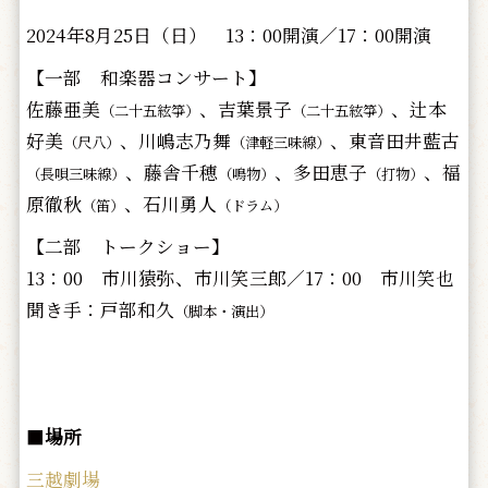
2024年8月25日（日） 13：00開演／17：00開演
【一部 和楽器コンサート】
佐藤亜美
、吉葉景子
、辻本
（二十五絃箏）
（二十五絃箏）
好美
、川嶋志乃舞
、東音田井藍古
（尺八）
（津軽三味線）
、藤舎千穂
、多田恵子
、福
（長唄三味線）
（鳴物）
（打物）
原徹秋
、石川勇人
（笛）
（ドラム）
【二部 トークショー】
13：00 市川猿弥、市川笑三郎／17：00 市川笑也
聞き手：戸部和久
（脚本・演出）
■
場所
三越劇場