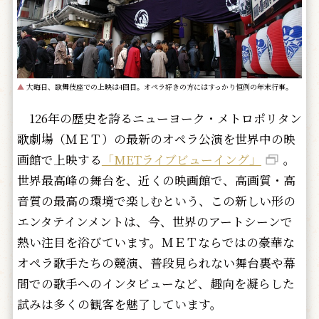
▲
大晦日、歌舞伎座での上映は4回目。オペラ好きの方にはすっかり恒例の年末行事。
126年の歴史を誇るニューヨーク・メトロポリタン
歌劇場（ＭＥＴ）の最新のオペラ公演を世界中の映
画館で上映する
「METライブビューイング」
。
世界最高峰の舞台を、近くの映画館で、高画質・高
音質の最高の環境で楽しむという、この新しい形の
エンタテインメントは、今、世界のアートシーンで
熱い注目を浴びています。ＭＥＴならではの豪華な
オペラ歌手たちの競演、普段見られない舞台裏や幕
間での歌手へのインタビューなど、趣向を凝らした
試みは多くの観客を魅了しています。