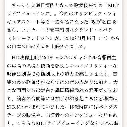
すっかり大晦日恒例となった歌舞伎座での「MET
ライブビューイング」。今回はオリンピック・フィ
ギュアスケート等で一躍有名になった"あの"名曲を
含む、プッチーニの豪華絢爛なグランド・オペラ
《トゥーランドット》が、2010年1月16日（土）から
の日本公開に先立ち上映されました。
HD映像上映と5.1チャンネルチャンネル音響再生
の最高の環境と技術を駆使したハイクオリティーな
映像は劇場での観劇以上の迫力を感じさせます。音
響の良い歌舞伎座ならではの音の広がりに加え、大
きな画面からは舞台の異国情緒溢れる雰囲気が伝わ
り、演奏の合間等には拍手が沸き起こるほど場内は
感動につつまれていました。休憩時間にはバックス
テージの映像や、出演者へのインタビューなどもあ
り、こちらもMETライブビューイングならではのお