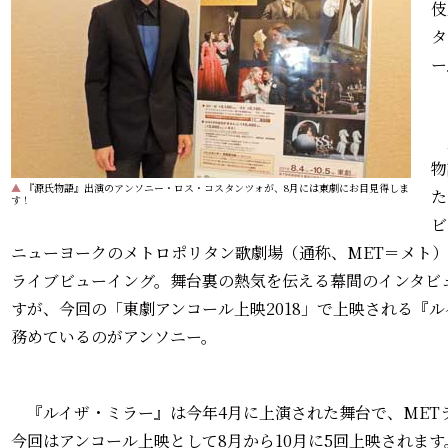
伎
タ
ー
物
▲
『源氏物語』出演のアンソニー・ロス・コスタンツォが、8月には東劇にお目見得しま
た
す！
ビ
ニューヨークのメトロポリタン歌劇場（通称、MET＝メト）
ライブビューイング。舞台裏の熱気を伝える幕間のインタビ
すが、今回の「東劇アンコール上映2018」で上映される『
務めているのがアンソニー。
『ルイザ・ミラー』は今年4月に上演された舞台で、MET
今回はアンコール上映として8月から10月に5回上映されます