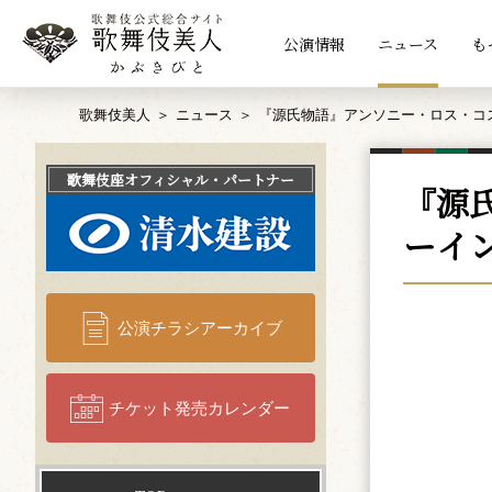
公演情報
ニュース
も
歌舞伎美人
ニュース
『源氏物語』アンソニー・ロス・コ
歌舞伎座
オフィシャル・パートナー
『源
ーイ
公演チラシアーカイブ
チケット発売カレンダー