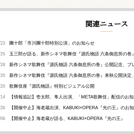
関連ニュース
/23
團十郎「市川團十郎特別公演」のお知らせ
/25
玉三郎が語る、新作シネマ歌舞伎『源氏物語 六条御息所の巻
/28
新作シネマ歌舞伎『源氏物語 六条御息所の巻』公開記念、プ
/20
新作シネマ歌舞伎『源氏物語 六条御息所の巻』来秋公開決定
/20
歌舞伎座『源氏物語』特別ビジュアル公開
/14
【情報追記】壱太郎、隼人出演、「META歌舞伎」配信のお
/26
【開催中止】海老蔵出演、KABUKI×OPERA『光の王』のお
/06
【開催中止】海老蔵が語る、KABUKI×OPERA『光の王』