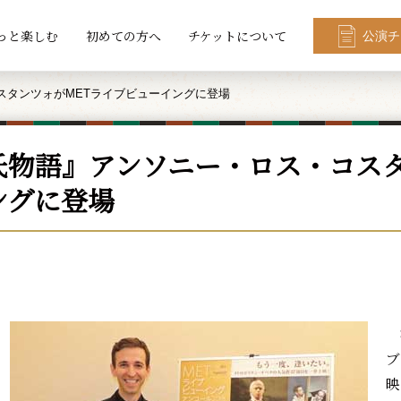
っと楽しむ
初めての方へ
チケットについて
公演チ
スタンツォがMETライブビューイングに登場
氏物語』アンソニー・ロス・コスタ
ングに登場
8
ブ
映