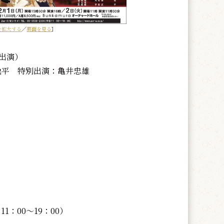
を拡大する
／
裏面を見る
］
出演）
逸平 特別出演：亀井忠雄
日11：00～19：00）