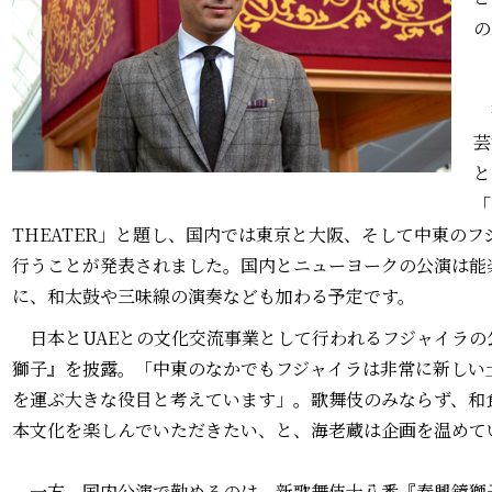
の
芸
と
「
THEATER」と題し、国内では東京と大阪、そして中東の
行うことが発表されました。国内とニューヨークの公演は能
に、和太鼓や三味線の演奏なども加わる予定です。
日本とUAEとの
文化交流事業として行われるフジャイラの
獅子』を披露。「中東のなかでもフジャイラは非常に新しい
を運ぶ大きな役目と考えています」。歌舞伎のみならず、和
本文化を楽しんでいただきたい、と、海老蔵は企画を温めて
一方、国内公演で勤めるのは、新歌舞伎十八番『春興鏡獅