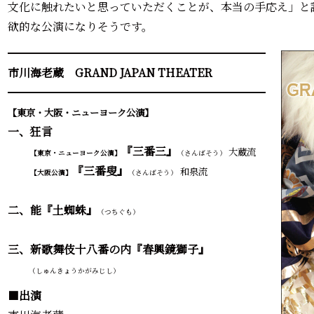
文化に触れたいと思っていただくことが、本当の手応え」と
欲的な公演になりそうです。
━━━━━━━━━━━━━━━━━━━━━━━
市川海老蔵 GRAND JAPAN THEATER
━━━━━━━━━━━━━━━━━━━━━━━
【東京・大阪・ニューヨーク公演】
一、狂言
『三番三』
大蔵流
【東京・ニューヨーク公演】
（さんばそう）
『三番叟』
和泉流
【大阪公演】
（さんばそう）
二、能『土蜘蛛』
（つちぐも）
三、新歌舞伎十八番の内『春興鏡獅子』
（しゅんきょうかがみじし）
■
出演