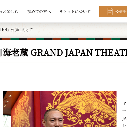
っと楽しむ
初めての方へ
チケットについて
公演チ
EATER」公演に向けて
海老蔵 GRAND JAPAN THE
2
ャ
ー
J
と