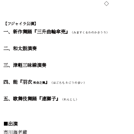
◇
【フジャイラ公演】
一、新作舞踊
『三升曲輪傘売』
（みますくるわのかさうり）
二、和太鼓演奏
三、津軽三味線演奏
四、能『羽衣
』
和合之舞
（はごろも わごうのまい）
五、歌舞伎舞踊『連獅子』
（れんじし）
■
出演
市川海老蔵