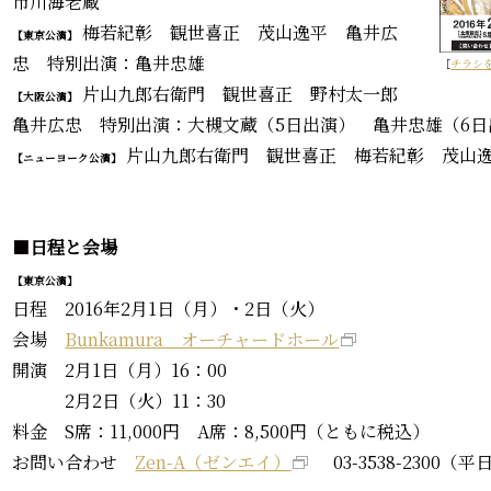
市川海老蔵
梅若紀彰 観世喜正 茂山逸平 亀井広
【東京公演】
忠 特別出演：亀井忠雄
［
チラシ
片山九郎右衛門 観世喜正 野村太一郎
【大阪公演】
亀井広忠 特別出演：大槻文蔵（5日出演） 亀井忠雄（6日
片山九郎右衛門 観世喜正 梅若紀彰 茂山
【ニューヨーク公演】
■
日程と会場
【東京公演】
日程 2016年2月1日（月）・2日（火）
会場
Bunkamura オーチャードホール
開演 2月1日（月）16：00
2月2日（火）11：30
料金 S席：11,000円 A席：8,500円（ともに税込）
お問い合わせ
Zen-A（ゼンエイ）
03-3538-2300（平