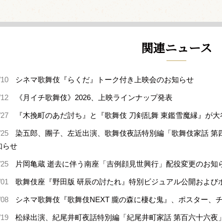
関連ニュース
/10
シネマ歌舞伎『らくだ』トーク付き上映会のお知らせ
/12
《月イチ歌舞伎》2026、上映ラインナップ発表
/27
『木挽町のあだ討ち』と『歌舞伎 刀剣乱舞 東鑑雪魔縁』が
/25
染五郎、團子、左近出演、歌舞伎夜話特別編「歌舞伎家話 第
知らせ
/25
片岡亀蔵 逝去に伴う南座「吉例顔見世興行」配役変更のお知
/01
歌舞伎座『野田版 研辰の討たれ』特別ビジュアル公開および
/08
シネマ歌舞伎『歌舞伎NEXT 朧の森に棲む鬼』、ポスター、
/19
松緑出演、紀尾井町夜話特別編「紀尾井町家話 第百六十六夜