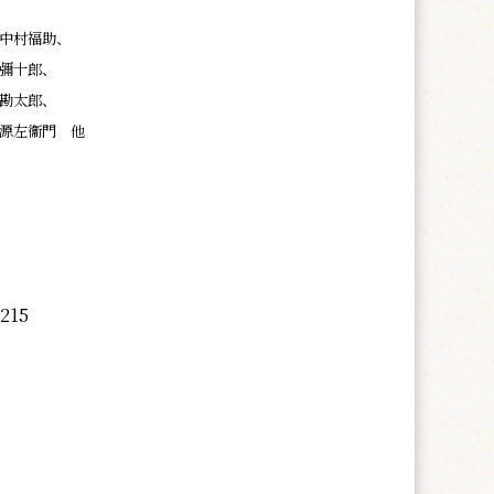
中村福助、
彌十郎、
勘太郎、
源左衞門 他
215