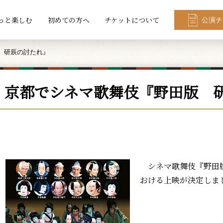
っと楽しむ
初めての方へ
チケットについて
公演チ
 研辰の討たれ』
、京都でシネマ歌舞伎『野田版 
シネマ歌舞伎『野田版
おける上映が決定しま