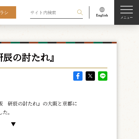
ラシ
メニュー
研辰の討たれ』
 研辰の討たれ』の大阪と京都に
した。
▼