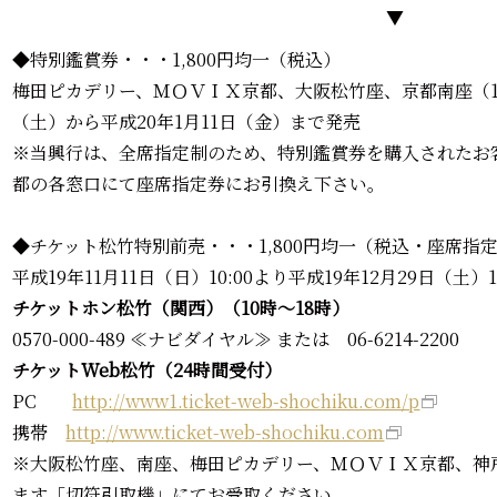
▼
◆特別鑑賞券・・・1,800円均一（税込）
梅田ピカデリー、ＭＯＶＩＸ京都、大阪松竹座、京都南座（11/
（土）から平成20年1月11日（金）まで発売
※当興行は、全席指定制のため、特別鑑賞券を購入されたお客
都の各窓口にて座席指定券にお引換え下さい。
◆チケット松竹特別前売・・・1,800円均一（税込・座席指
平成19年11月11日（日）10:00より平成19年12月29日（土）1
チケットホン松竹（関西）（10時～18時）
0570-000-489 ≪ナビダイヤル≫ または 06-6214-2200
チケットWeb松竹（24時間受付）
PC
http://www1.ticket-web-shochiku.com/p
携帯
http://www.ticket-web-shochiku.com
※大阪松竹座、南座、梅田ピカデリー、ＭＯＶＩＸ京都、神
ます「切符引取機」にてお受取ください。