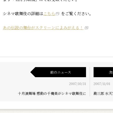
シネマ歌舞伎の詳細は
こちら
をご覧ください。
あの伝説の舞台がスクリーンによみがえる！
前のニュース
次
2007/10/31
2007/11/01
十月演舞場 感動の千穐楽がシネマ歌舞伎に
勘三郎 水