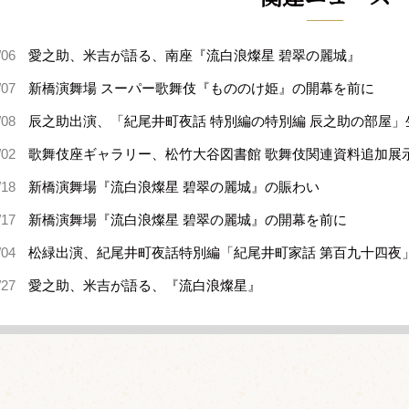
/06
愛之助、米吉が語る、南座『流白浪燦星 碧翠の麗城』
/07
新橋演舞場 スーパー歌舞伎『もののけ姫』の開幕を前に
/08
辰之助出演、「紀尾井町夜話 特別編の特別編 辰之助の部屋
/02
歌舞伎座ギャラリー、松竹大谷図書館 歌舞伎関連資料追加展
/18
新橋演舞場『流白浪燦星 碧翠の麗城』の賑わい
/17
新橋演舞場『流白浪燦星 碧翠の麗城』の開幕を前に
/04
松緑出演、紀尾井町夜話特別編「紀尾井町家話 第百九十四夜
/27
愛之助、米吉が語る、『流白浪燦星』