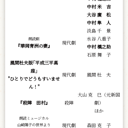
中村 米 吉
大谷 廣 松
中村 隼 人
淡島 千 景
水谷 八重子
朗読劇
現代劇
『華岡青洲の妻』
中村 橋之助
石原 舞 子
風間杜夫版｢平成三平高
座｣
現代劇
風間 杜 夫
"ひとりでどうもすいませ
ん！"
大山 克 巳（元新国
『殺陣 田村』
殺陣
劇）
ほか
朗読ミュージカル
山崎陽子の世界より
現代劇
森田 克 子