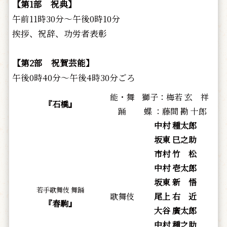
【第1部 祝典】
午前11時30分～午後0時10分
挨拶、祝辞、功労者表彰
【第2部 祝賀芸能】
午後0時40分～午後4時30分ごろ
能・舞
獅子：梅若 玄 祥
『石橋』
踊
蝶 ：藤間 勘 十郎
中村 種太郎
坂東 巳之助
市村 竹 松
中村 壱太郎
坂東 新 悟
若手歌舞伎 舞踊
歌舞伎
尾上 右 近
『春駒』
大谷 廣太郎
中村 種之助