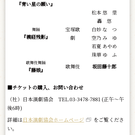
『青い星の願い』
松本 悠 里
轟 悠
宝塚歌
白妙 な つ
舞踊
『義経残影』
劇
空乃 み ゆ
若夏 あやめ
珠華 ゆ ふ
歌舞伎舞踊
歌舞伎
坂田藤十郎
『藤娘』
■チケットの購入、お問い合わせ
（社）日本演劇協会 TEL.03-3478-7881 (正午～午
後6時)
詳細は
日本演劇協会ホームページ
をご覧くださ
い。