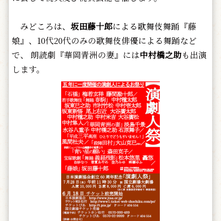
みどころは、
坂田藤十郎
による歌舞伎舞踊『藤
娘』、10代20代のみの歌舞伎俳優による舞踊など
で、 朗読劇『華岡青洲の妻』には
中村橋之助
も出演
します。