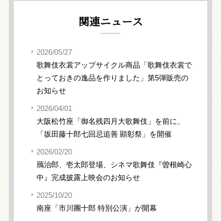
関連ニュース
2026/05/27
歌舞伎衣裳アップサイクル商品「歌舞伎衣裳で
とっておきの逸品を作りました」第5弾販売の
お知らせ
2026/04/01
大阪松竹座「御名残四月大歌舞伎」を前に、
「坂田藤十郎七回忌追善 顕彰祭」を開催
2026/02/20
鴈治郎、壱太郎登場、シネマ歌舞伎『曽根崎心
中』完成披露上映会のお知らせ
2025/10/20
南座「市川團十郎 特別公演」が開幕