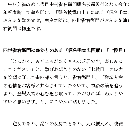
中村芝雀改め五代目中村雀右衛門襲名披露興行となる今年
年祝春駒』で幕を開け、「襲名披露口上」に続く『仮名手本
おかるを勤めます。由良之助は、四世雀右衛門がおかるを演
右衛門は梅玉です。
四世雀右衛門にゆかりのある『仮名手本忠臣蔵』「七段目」
「とにかく、みどころがたくさんの芝居です。楽しみに
してください」と、挙げればきりのない「七段目」の魅力
を笑顔に託して幸四郎が言うと、雀右衛門も、「登場人物
の心情をお客様と共有させていただいて、物語の筋を追う
より、登場人物の心を感じ取っていただければ、わかりや
すいと思います」と、にこやかに話しました。
「遊女であり、勘平の女房でもあり、元は腰元と、複雑