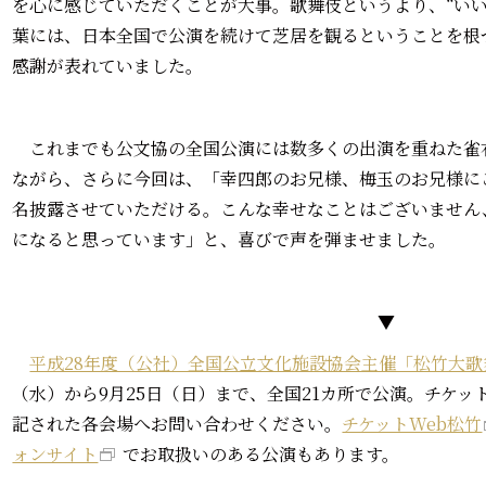
を心に感じていただくことが大事。歌舞伎というより、“い
葉には、日本全国で公演を続けて芝居を観るということを根
感謝が表れていました。
これまでも公文協の全国公演には数多くの出演を重ねた雀
ながら、さらに今回は、「幸四郎のお兄様、梅玉のお兄様に
名披露させていただける。こんな幸せなことはございません
になると思っています」と、喜びで声を弾ませました。
▼
平成28年度（公社）全国公立文化施設協会主催「松竹大歌
（水）から9月25日（日）まで、全国21カ所で公演。チケッ
記された各会場へお問い合わせください。
チケットWeb松竹
ォンサイト
でお取扱いのある公演もあります。