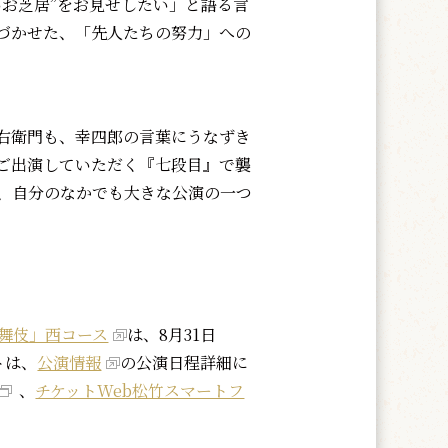
いお芝居”をお見せしたい」と語る言
づかせた、「先人たちの努力」への
右衛門も、幸四郎の言葉にうなずき
ご出演していただく『七段目』で襲
、自分のなかでも大きな公演の一つ
舞伎」西コース
は、8月31日
トは、
公演情報
の公演日程詳細に
、
チケットWeb松竹スマートフ