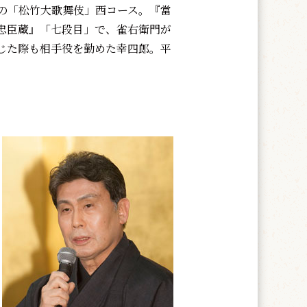
の「松竹大歌舞伎」西コース。『當
忠臣蔵』「七段目」で、雀右衛門が
じた際も相手役を勤めた幸四郎。平