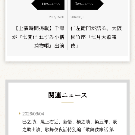
前のニュース
次のニュース
2016/05/31
2016/05/31
【上演時間掲載】千壽
仁左衛門が語る、大阪
が『七変化 ねずみ小僧
松竹座「七月大歌舞
捕物帳』出演
伎」
関連ニュース
2026/08/04
巳之助、尾上右近、新悟、橋之助、染五郎、辰
之助出演、歌舞伎夜話特別編「歌舞伎家話 第