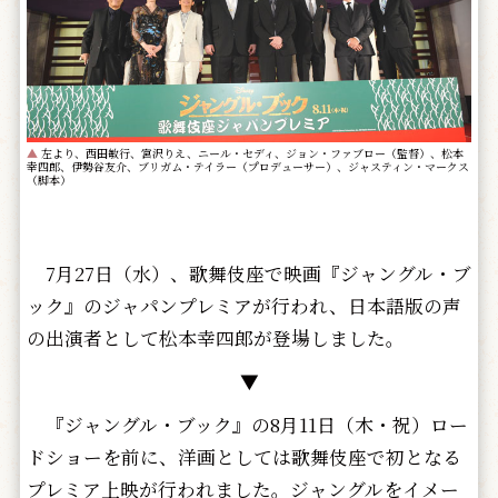
▲
左より、西田敏行、宮沢りえ、ニール・セディ、ジョン・ファブロー（監督）、松本
幸四郎、伊勢谷友介、ブリガム・テイラー（プロデューサー）、ジャスティン・マークス
（脚本）
7月27日（水）、歌舞伎座で映画『ジャングル・ブ
ック』のジャパンプレミアが行われ、日本語版の声
の出演者として松本幸四郎が登場しました。
▼
『ジャングル・ブック』の8月11日（木・祝）ロー
ドショーを前に、洋画としては歌舞伎座で初となる
プレミア上映が行われました。ジャングルをイメー